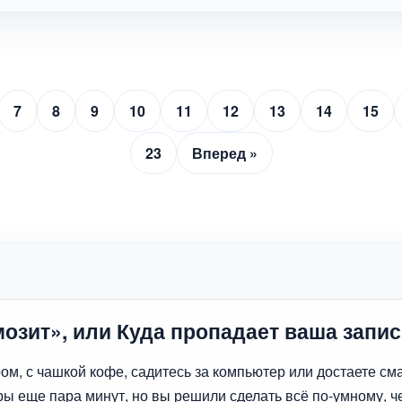
7
8
9
10
11
12
13
14
15
23
Вперед »
озит», или Куда пропадает ваша запис
м, с чашкой кофе, садитесь за компьютер или достаете сма
ы еще пара минут, но вы решили сделать всё по-умному, че