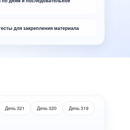
 по дням и последовательное
тесты для закрепления материала
День 321
День 320
День 319