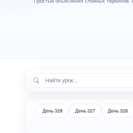
Простые объяснения сложных терминов. 
День 328
День 327
День 326