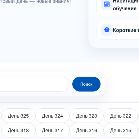
Новый день — новые знания!
Навигация
обучение
Короткие 
Поиск
День 325
День 324
День 323
День 322
День 318
День 317
День 316
День 315