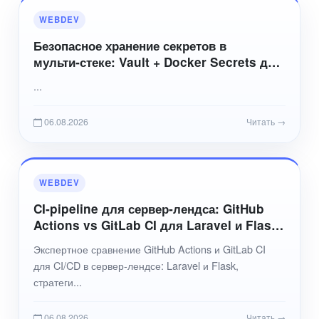
WEBDEV
Безопасное хранение секретов в
мульти‑стеке: Vault + Docker Secrets для
PHP и Python контейнеров
...
06.08.2026
Читать →
WEBDEV
CI‑pipeline для сервер‑лендса: GitHub
Actions vs GitLab CI для Laravel и Flask
приложений (с учётом законодательства
Экспертное сравнение GitHub Actions и GitLab CI
РФ)
для CI/CD в сервер-лендсе: Laravel и Flask,
стратеги...
06.08.2026
Читать →