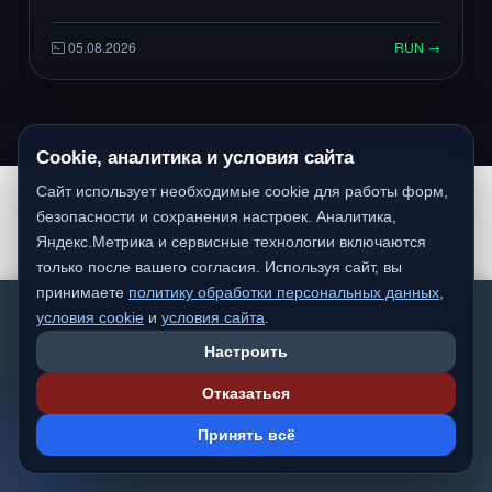
автоматическим построением CI‑pipeline
на GitHub Actions
05.08.2026
RUN →
Cookie, аналитика и условия сайта
Сайт использует необходимые cookie для работы форм,
безопасности и сохранения настроек. Аналитика,
Яндекс.Метрика и сервисные технологии включаются
Как проходит работа
только после вашего согласия. Используя сайт, вы
принимаете
политику обработки персональных данных
,
We detected you are likely not from a Russian-
условия cookie
и
условия сайта
.
Простой, понятный и прозрачный процесс — от
speaking region. Would you like to switch to the
первого сообщения до готового результата и
Настроить
international version of the site?
дальнейшей поддержки.
Отказаться
Switch to International
Stay on
💬
Принять всё
Version
rybinsklab.ru
1