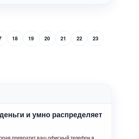
7
18
19
20
21
22
23
 деньги и умно распределяет
которая превратит ваш офисный телефон в