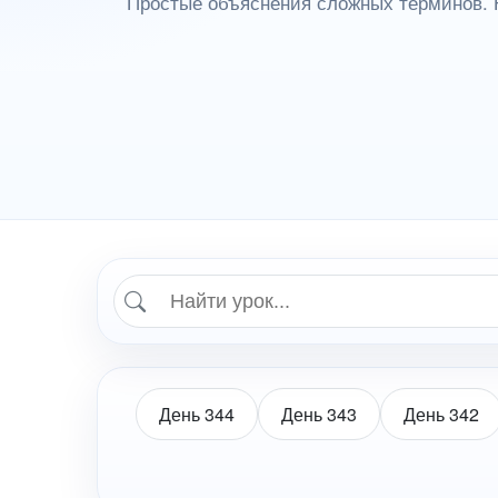
Простые объяснения сложных терминов. 
День 344
День 343
День 342