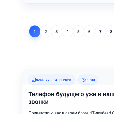
1
2
3
4
5
6
7
8
День 77 - 13.11.2025
09:00
Телефон будущего уже в ваш
звонки
Приветствую вас в своем блоге "IT-ликбез"!