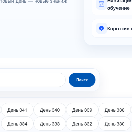
Новый день — новые знания!
Навигация
обучение
Короткие 
Поиск
День 341
День 340
День 339
День 338
День 334
День 333
День 332
День 330