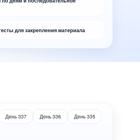
 по дням и последовательное
тесты для закрепления материала
День 337
День 336
День 335