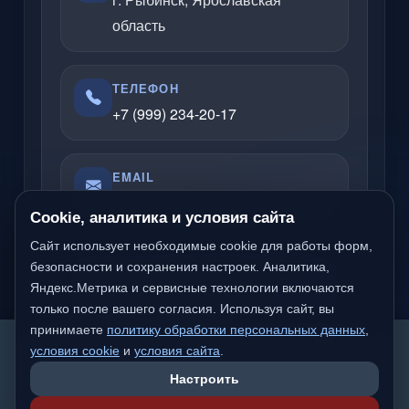
область
ТЕЛЕФОН
+7 (999) 234-20-17
EMAIL
admin@rybinsklabs.ru
Cookie, аналитика и условия сайта
Сайт использует необходимые cookie для работы форм,
Отвечаю по вопросам услуг, сайтов,
безопасности и сохранения настроек. Аналитика,
Яндекс.Метрика и сервисные технологии включаются
серверов, облачных решений и
только после вашего согласия. Используя сайт, вы
компьютерной помощи.
принимаете
политику обработки персональных данных
,
We detected you are likely not from a Russian-
условия cookie
и
условия сайта
.
speaking region. Would you like to switch to the
Настроить
international version of the site?
Надёжный частный специалист