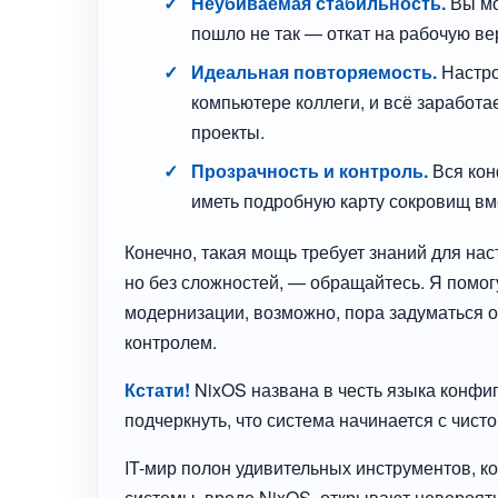
Неубиваемая стабильность.
Вы мо
пошло не так — откат на рабочую в
Идеальная повторяемость.
Настро
компьютере коллеги, и всё заработа
проекты.
Прозрачность и контроль.
Вся кон
иметь подробную карту сокровищ вме
Конечно, такая мощь требует знаний для нас
но без сложностей, — обращайтесь. Я помог
модернизации, возможно, пора задуматься 
контролем.
Кстати!
NixOS названа в честь языка конфигу
подчеркнуть, что система начинается с чисто
IT-мир полон удивительных инструментов, 
системы, вроде NixOS, открывают невероят