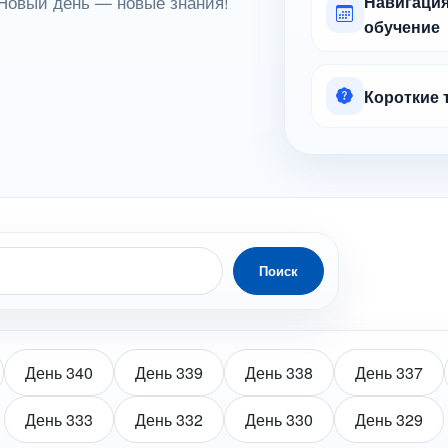
Новый день — новые знания!
Навигация
обучение
Короткие 
Поиск
День 340
День 339
День 338
День 337
День 333
День 332
День 330
День 329