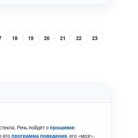
7
18
19
20
21
22
23
стекла. Речь пойдёт о
прошивке
.
о его
программа поведения
, его «мозг»,