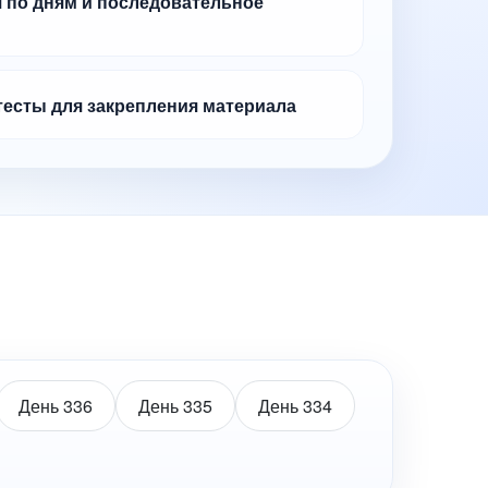
 по дням и последовательное
тесты для закрепления материала
День 336
День 335
День 334