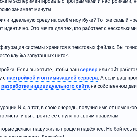
жете экспериментировать с программами и настройками, не
ерсию занимает минуты.
или идеальную среду на своём ноутбуке? Тот же самый «р
ет идентично. Это мечта для тех, кто работает с нескольк
фигурация системы хранится в текстовых файлах. Вы точно з
сто клубка запутанных ниток.
тройки. Если вы хотите, чтобы ваш
сервер
или сайт работал
у с
настройкой и оптимизацией сервера
. А если ваш про
о
разработке индивидуального сайта
на собственном дви
рации Nix, а тот, в свою очередь, получил имя от немецкого
го листа, и вы строите её с нуля по своим правилам.
которые делают нашу жизнь проще и надёжнее. Не бойтесь 
ные возможности. Дерзайте!