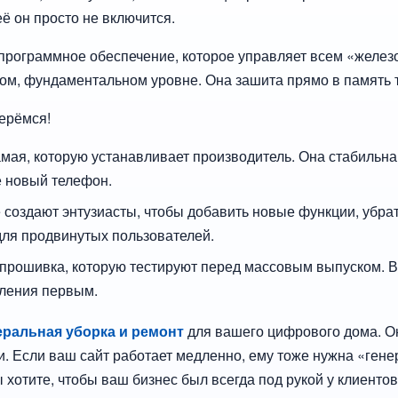
её он просто не включится.
 программное обеспечение, которое управляет всем «железо
оком, фундаментальном уровне. Она зашита прямо в память
ерёмся!
самая, которую устанавливает производитель. Она стабильна
те новый телефон.
ё создают энтузиасты, чтобы добавить новые функции, убр
для продвинутых пользователей.
 прошивка, которую тестируют перед массовым выпуском. В
ления первым.
еральная уборка и ремонт
для вашего цифрового дома. Он
и. Если ваш сайт работает медленно, ему тоже нужна «ге
ы хотите, чтобы ваш бизнес был всегда под рукой у клиенто