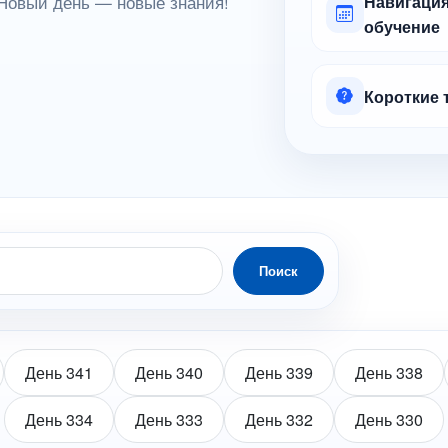
Новый день — новые знания!
Навигация
обучение
Короткие 
Поиск
День 341
День 340
День 339
День 338
День 334
День 333
День 332
День 330