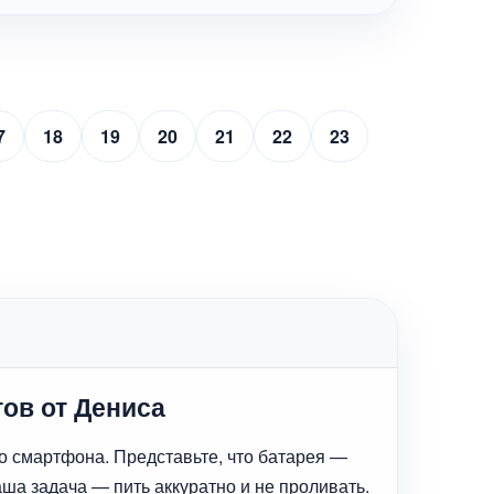
7
18
19
20
21
22
23
тов от Дениса
его смартфона. Представьте, что батарея —
Наша задача — пить аккуратно и не проливать.