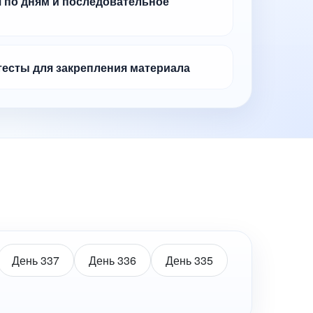
 по дням и последовательное
тесты для закрепления материала
День 337
День 336
День 335