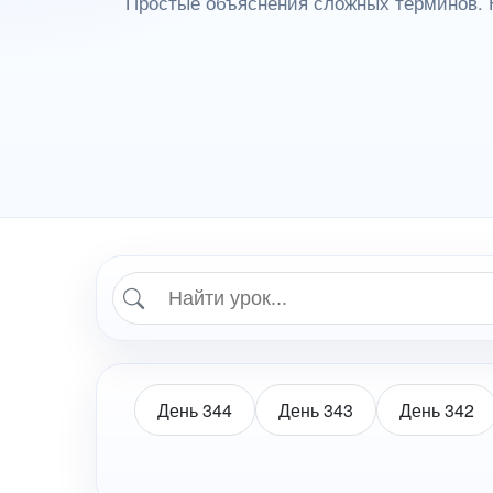
Простые объяснения сложных терминов. 
День 344
День 343
День 342