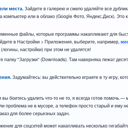
ели места.
Зайдите в галерею и смело удаляйте все дублик
а компьютер или в облако (Google Фото, Яндекс.Диск). Это 
еменные файлы, которые программы накапливают для быст
йдите в Настройки > Приложения, выберите, например,
ме
(логины, настройки) при этом не удалятся!
е папку "Загрузки" (Downloads). Там наверняка лежат деся
ения.
Задумайтесь: вы действительно играете в ту игру, ко
 вы боитесь удалить что-то не то, я всегда готов помочь — 
ли проблема не в мусоре, а телефон просто старый и ему н
аказ для более серьезных задач.
ожение для соцсетей может накапливать несколько гигабай