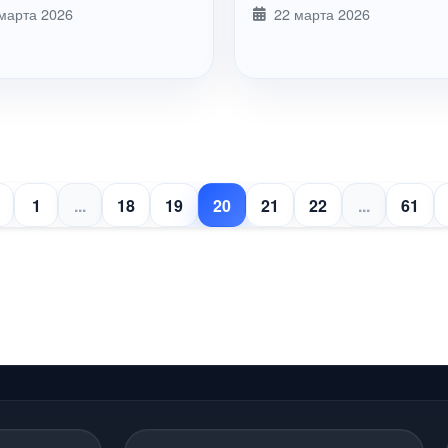
нске
в Рыбинске
марта 2026
22 марта 2026
1
...
18
19
20
21
22
...
61