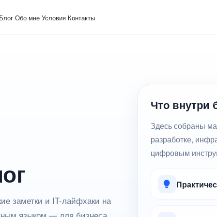
Блог
Обо мне
Условия
Контакты
Что внутри 
Здесь собраны ма
разработке, инфр
цифровым инстру
лог
Практичес
ие заметки и IT-лайфхаки на
тным языком — для бизнеса,