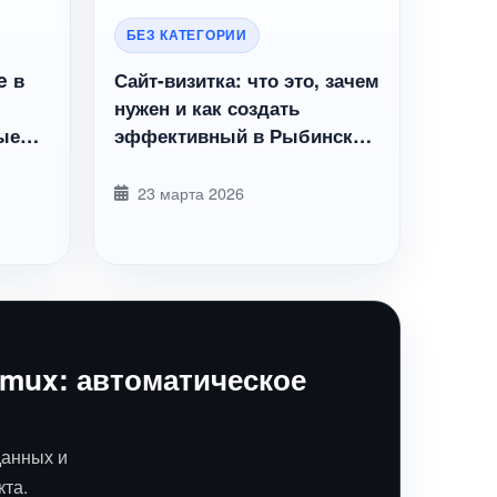
БЕЗ КАТЕГОРИИ
e в
Сайт-визитка: что это, зачем
нужен и как создать
ые
эффективный в Рыбинске |
RybinskLab
23 марта 2026
rmux: автоматическое
данных и
кта.