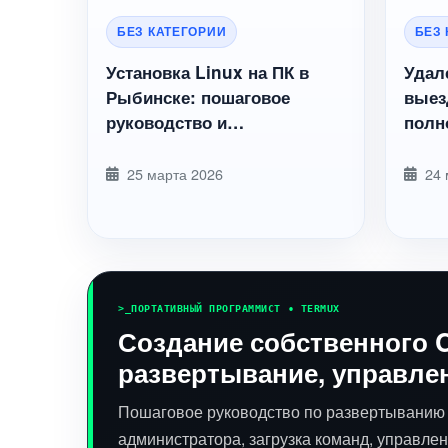
БЕЗ КАТЕГОРИИ
БЕЗ
Установка Linux на ПК в
Удал
Рыбинске: пошаговое
выез
руководство и
полн
профессиональная помощь
защи
от RybinskLab
25 марта 2026
24 
>_
ПОРТАТИВНЫЙ ПРОГРАММИСТ • TERMUX
Создание собственного 
развертывание, управле
Пошаговое руководство по развертыванию C
администратора, загрузка команд, управлен