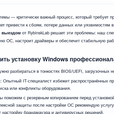
темы — критически важный процесс, который требует п
ет привести к сбоям, потере данных или уязвимостям в
с выездом
от RybinskLab решает эти проблемы: наш спе
ю ОС, настроит драйверы и обеспечит стабильную раб
рить установку Windows профессиона
нужно разбираться в тонкостях BIOS/UEFI, загрузочных 
к
: Опытный IT-специалист избежит распространённых пр
диска или конфликты оборудования.
Мы поможем с резервным копированием перед установкой
лексной защиты после настройки ОС рекомендую услуг
ет настройку брандмауэра и антивирусных решений.