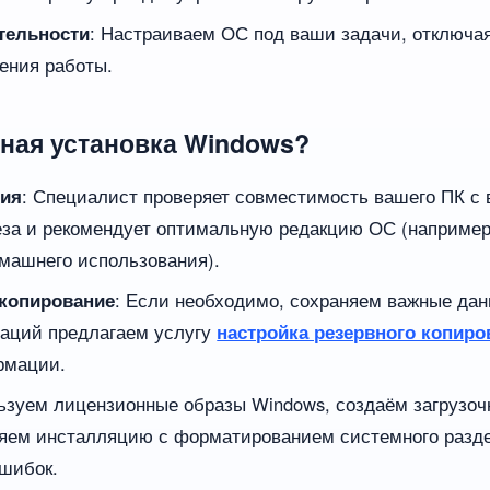
тельности
: Настраиваем ОС под ваши задачи, отключа
ения работы.
дная установка Windows?
ния
: Специалист проверяет совместимость вашего ПК с
еза и рекомендует оптимальную редакцию ОС (например,
машнего использования).
 копирование
: Если необходимо, сохраняем важные да
заций предлагаем услугу
настройка резервного копир
рмации.
льзуем лицензионные образы Windows, создаём загрузо
яем инсталляцию с форматированием системного разде
шибок.