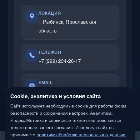
ЛОКАЦИЯ
г. Рыбинск, Ярославская
область
ТЕЛЕФОН
+7 (999) 234-20-17
EMAIL
admin@rybinsklabs.ru
Cookie, аналитика и условия сайта
Сайт использует необходимые cookie для работы форм,
безопасности и сохранения настроек. Аналитика,
Отвечаю по вопросам услуг, сайтов,
Яндекс.Метрика и сервисные технологии включаются
серверов, облачных решений и
только после вашего согласия. Используя сайт, вы
компьютерной помощи.
принимаете
политику обработки персональных данных
,
We detected you are likely not from a Russian-