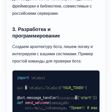
фреймворки и библиотеки, совместимые с
российскими серверами.
3. Разработка и
программирование
Создаем архитектуру бота, пишем логику и
интегрируем с вашими системами. Пример
простой команды для проверки бота:
import
 telebot

bot 
=
 telebot
.
TeleBot
(
'YOUR_TOKEN'
)
@bot
.
message_handler
(
commands
=
[
'start'
]
)
def
send_welcome
(
message
)
:
    bot
.
reply_to
(
message
,
"Привет! Я ваш помощн