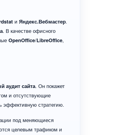
dstat
и
Яндекс.Вебмастер
.
а
. В качестве офисного
ные
OpenOffice
/
LibreOffice
,
й аудит сайта
. Он покажет
нтом и отсутствующие
ть эффективную стратегию.
птации под меняющиеся
аются целевым трафиком и