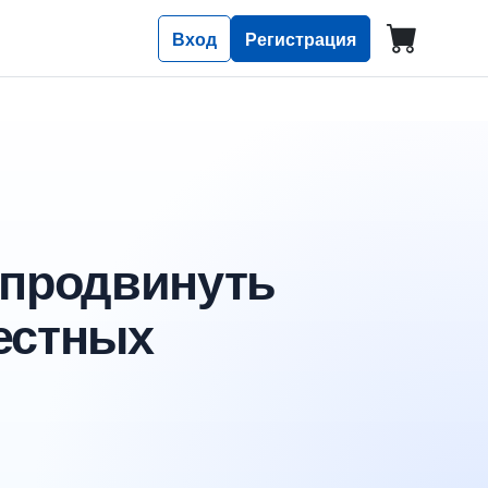
Вход
Регистрация
 продвинуть
естных