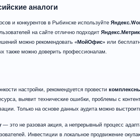
сийские аналоги
осов и конкурентов в Рыбинске используйте
Яндекс.Wor
льзователей на сайте отлично подходит
Яндекс.Метрик
решений можно рекомендовать
«МойОфис»
или бесплат
рых также можно доверить профессионалам.
онкости настройки, рекомендуется провести
комплексны
есурса, выявит технические ошибки, проблемы с конте
ации. Только на основе данных аудита можно выстрои
у
— это не разовая акция, а непрерывный процесс ада
зователей. Инвестиции в локальное продвижение окуп