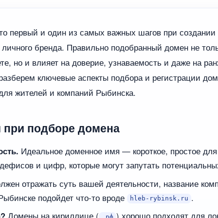
о первый и один из самых важных шагов при создании
и личного бренда. Правильно подобранный домен не тол
ете, но и влияет на доверие, узнаваемость и даже на р
 разберем ключевые аспекты подбора и регистрации дом
для жителей и компаний Рыбинска.
 при подборе домена
ость.
Идеальное доменное имя — короткое, простое для
 дефисов и цифр, которые могут запутать потенциальны
лжен отражать суть вашей деятельности, название ком
 Рыбинске подойдет что-то вроде
.
hleb-rybinsk.ru
а?
Домены на кириллице (
) хорошо подходят для ло
.рф