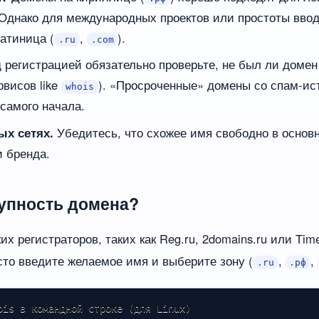
Однако для международных проектов или простоты вво
атиница (
,
).
.ru
.com
 регистрацией обязательно проверьте, не был ли домен
висов like
). «Просроченные» домены со спам-ис
whois
 самого начала.
ых сетях.
Убедитесь, что схожее имя свободно в основн
и бренда.
тупность домена?
х регистраторов, таких как Reg.ru, 2domains.ru или Ti
то введите желаемое имя и выберите зону (
,
,
.ru
.рф
ois в командной строке (для Linux)
