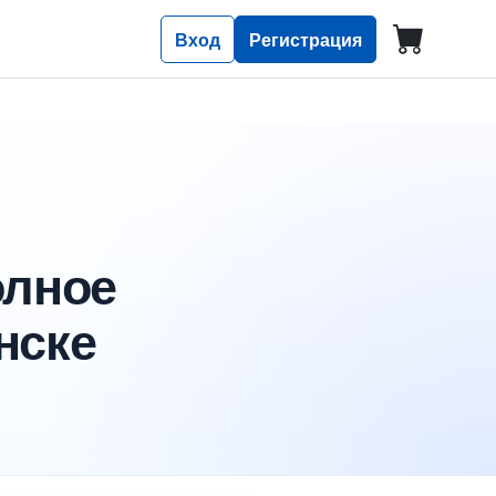
Вход
Регистрация
олное
нске