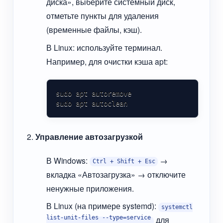
диска», выберите системный диск,
отметьте пункты для удаления
(временные файлы, кэш).
В Linux: используйте терминал.
Например, для очистки кэша apt:
sudo apt autoremove

sudo apt autoclean
Управление автозагрузкой
В Windows:
→
Ctrl + Shift + Esc
вкладка «Автозагрузка» → отключите
ненужные приложения.
В Linux (на примере systemd):
systemctl
list-unit-files --type=service
для