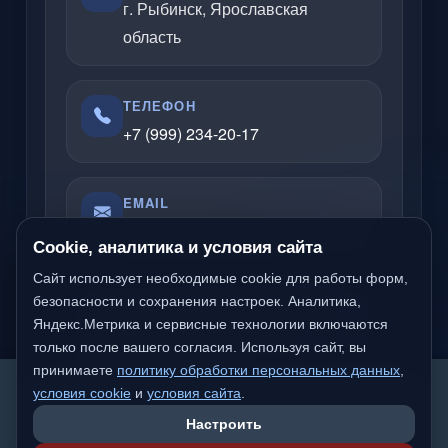
г. Рыбинск, Ярославская
область
ТЕЛЕФОН
+7 (999) 234-20-17
EMAIL
admin@rybinsklabs.ru
Cookie, аналитика и условия сайта
Сайт использует необходимые cookie для работы форм,
безопасности и сохранения настроек. Аналитика,
Отвечаю по вопросам услуг, сайтов,
Яндекс.Метрика и сервисные технологии включаются
серверов, облачных решений и
только после вашего согласия. Используя сайт, вы
компьютерной помощи.
принимаете
политику обработки персональных данных
,
We detected you are likely not from a Russian-
условия cookie
и
условия сайта
.
speaking region. Would you like to switch to the
Настроить
international version of the site?