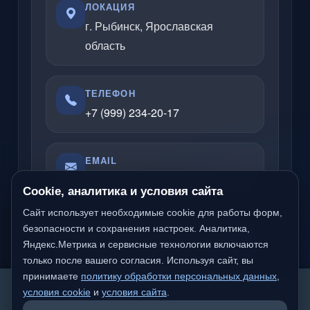
ЛОКАЦИЯ
г. Рыбинск, Ярославская
область
ТЕЛЕФОН
+7 (999) 234-20-17
EMAIL
admin@rybinsklabs.ru
Cookie, аналитика и условия сайта
Сайт использует необходимые cookie для работы форм,
безопасности и сохранения настроек. Аналитика,
Отвечаю по вопросам услуг, сайтов,
Яндекс.Метрика и сервисные технологии включаются
серверов, облачных решений и
только после вашего согласия. Используя сайт, вы
компьютерной помощи.
принимаете
политику обработки персональных данных
,
We detected you are likely not from a Russian-
условия cookie
и
условия сайта
.
speaking region. Would you like to switch to the