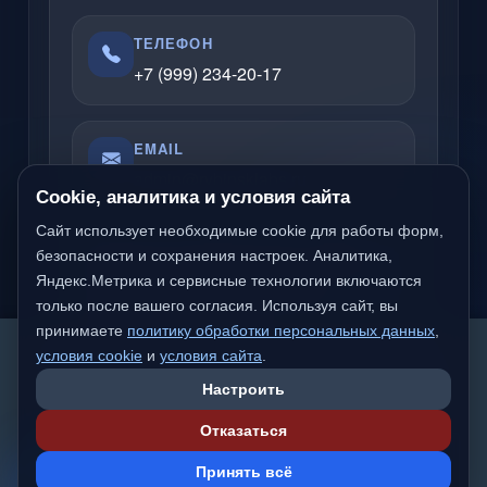
ТЕЛЕФОН
+7 (999) 234-20-17
EMAIL
admin@rybinsklabs.ru
Cookie, аналитика и условия сайта
Сайт использует необходимые cookie для работы форм,
Отвечаю по вопросам услуг, сайтов,
безопасности и сохранения настроек. Аналитика,
Яндекс.Метрика и сервисные технологии включаются
серверов, облачных решений и
только после вашего согласия. Используя сайт, вы
компьютерной помощи.
принимаете
политику обработки персональных данных
,
We detected you are likely not from a Russian-
условия cookie
и
условия сайта
.
speaking region. Would you like to switch to the
Настроить
international version of the site?
Надёжный частный специалист
Отказаться
Работаю официально
Switch to International
Stay on
💬
Сделано с вниманием к качеству и деталям
Принять всё
Version
rybinsklab.ru