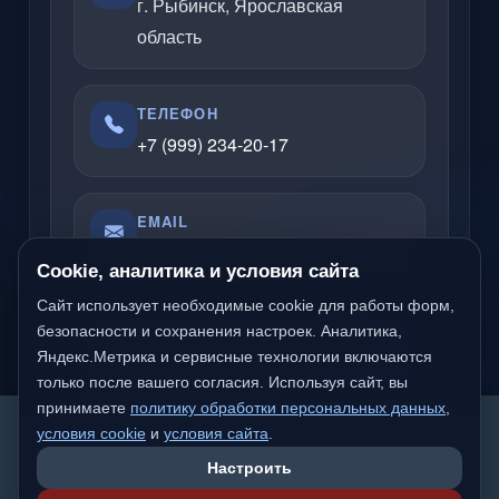
г. Рыбинск, Ярославская
область
ТЕЛЕФОН
+7 (999) 234-20-17
EMAIL
admin@rybinsklabs.ru
Cookie, аналитика и условия сайта
Сайт использует необходимые cookie для работы форм,
безопасности и сохранения настроек. Аналитика,
Отвечаю по вопросам услуг, сайтов,
Яндекс.Метрика и сервисные технологии включаются
серверов, облачных решений и
только после вашего согласия. Используя сайт, вы
компьютерной помощи.
принимаете
политику обработки персональных данных
,
We detected you are likely not from a Russian-
условия cookie
и
условия сайта
.
speaking region. Would you like to switch to the
Настроить
international version of the site?