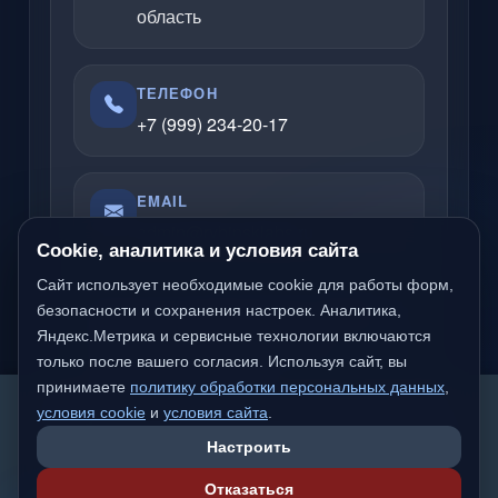
область
ТЕЛЕФОН
+7 (999) 234-20-17
EMAIL
admin@rybinsklabs.ru
Cookie, аналитика и условия сайта
Сайт использует необходимые cookie для работы форм,
безопасности и сохранения настроек. Аналитика,
Отвечаю по вопросам услуг, сайтов,
Яндекс.Метрика и сервисные технологии включаются
серверов, облачных решений и
только после вашего согласия. Используя сайт, вы
компьютерной помощи.
принимаете
политику обработки персональных данных
,
We detected you are likely not from a Russian-
условия cookie
и
условия сайта
.
speaking region. Would you like to switch to the
Настроить
international version of the site?
Надёжный частный специалист
Отказаться