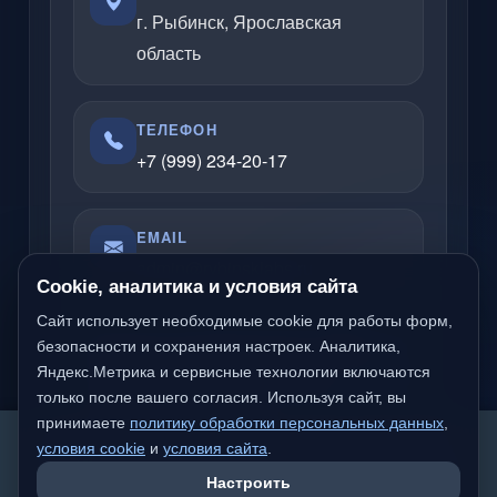
г. Рыбинск, Ярославская
область
ТЕЛЕФОН
+7 (999) 234-20-17
EMAIL
admin@rybinsklabs.ru
Cookie, аналитика и условия сайта
Сайт использует необходимые cookie для работы форм,
безопасности и сохранения настроек. Аналитика,
Отвечаю по вопросам услуг, сайтов,
Яндекс.Метрика и сервисные технологии включаются
серверов, облачных решений и
только после вашего согласия. Используя сайт, вы
компьютерной помощи.
принимаете
политику обработки персональных данных
,
We detected you are likely not from a Russian-
условия cookie
и
условия сайта
.
speaking region. Would you like to switch to the
Настроить
international version of the site?