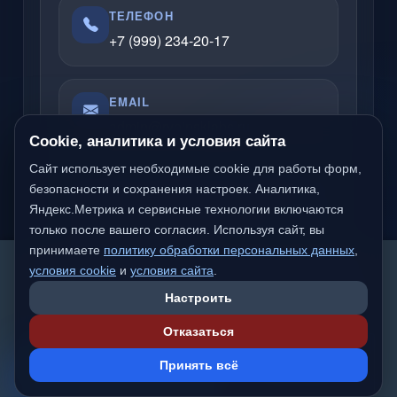
ТЕЛЕФОН
+7 (999) 234-20-17
EMAIL
admin@rybinsklabs.ru
Cookie, аналитика и условия сайта
Сайт использует необходимые cookie для работы форм,
Отвечаю по вопросам услуг, сайтов,
безопасности и сохранения настроек. Аналитика,
Яндекс.Метрика и сервисные технологии включаются
серверов, облачных решений и
только после вашего согласия. Используя сайт, вы
компьютерной помощи.
принимаете
политику обработки персональных данных
,
We detected you are likely not from a Russian-
условия cookie
и
условия сайта
.
speaking region. Would you like to switch to the
Настроить
international version of the site?
Надёжный частный специалист
Отказаться
Работаю официально
Switch to International
Stay on
💬
Сделано с вниманием к качеству и деталям
Принять всё
Version
rybinsklab.ru