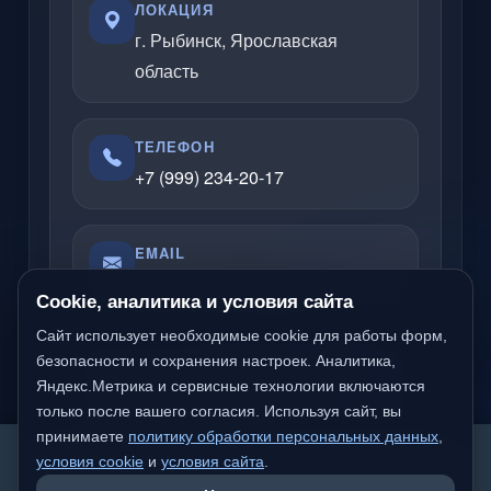
ЛОКАЦИЯ
г. Рыбинск, Ярославская
область
ТЕЛЕФОН
+7 (999) 234-20-17
EMAIL
admin@rybinsklabs.ru
Cookie, аналитика и условия сайта
Сайт использует необходимые cookie для работы форм,
безопасности и сохранения настроек. Аналитика,
Отвечаю по вопросам услуг, сайтов,
Яндекс.Метрика и сервисные технологии включаются
серверов, облачных решений и
только после вашего согласия. Используя сайт, вы
компьютерной помощи.
принимаете
политику обработки персональных данных
,
We detected you are likely not from a Russian-
условия cookie
и
условия сайта
.
speaking region. Would you like to switch to the