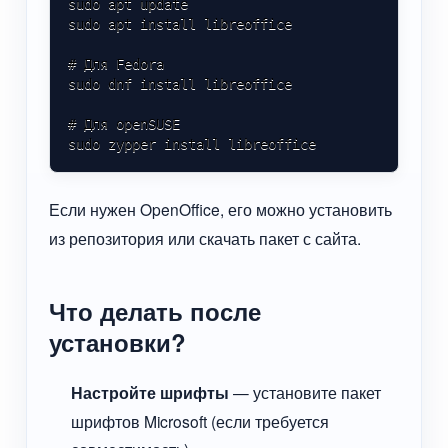
sudo apt update

sudo apt install libreoffice

# Для Fedora

sudo dnf install libreoffice

# Для openSUSE

sudo zypper install libreoffice
Если нужен OpenOffice, его можно установить
из репозитория или скачать пакет с сайта.
Что делать после
установки?
Настройте шрифты
— установите пакет
шрифтов Microsoft (если требуется