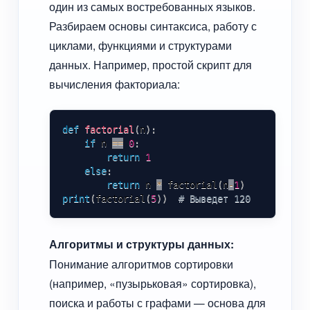
один из самых востребованных языков.
Разбираем основы синтаксиса, работу с
циклами, функциями и структурами
данных. Например, простой скрипт для
вычисления факториала:
def
factorial
(
n
)
:
if
 n 
==
0
:
return
1
else
:
return
 n 
*
 factorial
(
n
-
1
)
print
(
factorial
(
5
)
)
# Выведет 120
Алгоритмы и структуры данных:
Понимание алгоритмов сортировки
(например, «пузырьковая» сортировка),
поиска и работы с графами — основа для