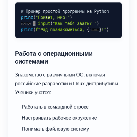
# Пример простой программы на Python
print
(
"Привет, мир!"
)

name 
=
input
(
"Как тебя звать? "
)
print
(
f"Рад познакомиться, 
{
name
}
!"
)
Работа с операционными
системами
Знакомство с различными ОС, включая
российские разработки и Linux-дистрибутивы.
Ученики учатся:
Работать в командной строке
Настраивать рабочее окружение
Понимать файловую систему