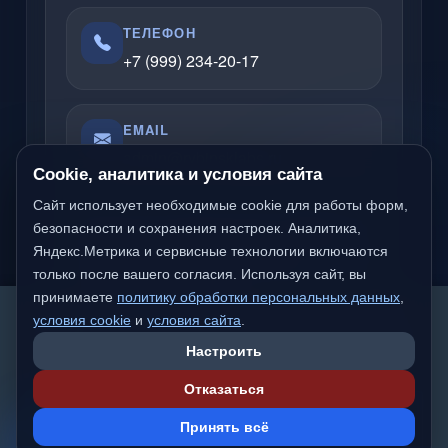
ТЕЛЕФОН
+7 (999) 234-20-17
EMAIL
admin@rybinsklabs.ru
Cookie, аналитика и условия сайта
Сайт использует необходимые cookie для работы форм,
Отвечаю по вопросам услуг, сайтов,
безопасности и сохранения настроек. Аналитика,
Яндекс.Метрика и сервисные технологии включаются
серверов, облачных решений и
только после вашего согласия. Используя сайт, вы
компьютерной помощи.
принимаете
политику обработки персональных данных
,
We detected you are likely not from a Russian-
условия cookie
и
условия сайта
.
speaking region. Would you like to switch to the
Настроить
international version of the site?
Надёжный частный специалист
Отказаться
Работаю официально
Switch to International
Stay on
💬
Сделано с вниманием к качеству и деталям
Принять всё
Version
rybinsklab.ru