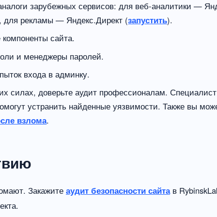
аналоги зарубежных сервисов: для веб-аналитики — Ян
), для рекламы — Яндекс.Директ (
запустить
).
 компоненты сайта.
оли и менеджеры паролей.
пыток входа в админку.
оих силах, доверьте аудит профессионалам. Специалист
помогут устранить найденные уязвимости. Также вы мож
осле взлома
.
твию
ломают. Закажите
аудит безопасности сайта
в RybinskLa
екта.