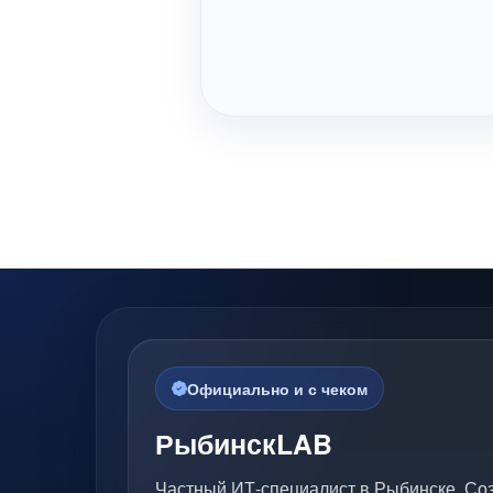
Официально и с чеком
РыбинскLAB
Частный ИТ-специалист в Рыбинске. Со