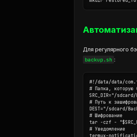
mkdir restored_fo
Автоматиза
Для регулярного б
:
backup.sh
#!/data/data/com.
# Папка, которую 
SRC_DIR="/sdcard/
# Путь к зашифров
DEST="/sdcard/Bac
# Шифрование

tar -czf - "$SRC_
# Уведомление
