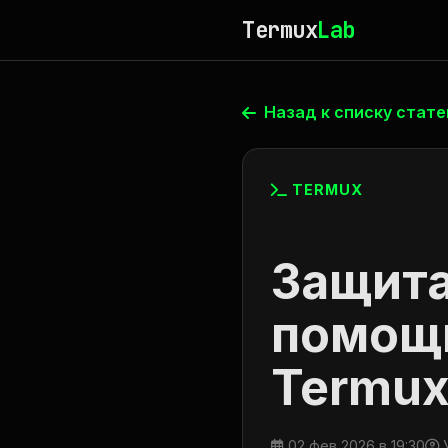
Termux
Lab
Назад к списку стате
TERMUX
Защита
помощ
Termux
02 фев 2026 в 19:30
У