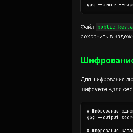
gpg --armor --exp
Файл
public_key.a
сохранить в надёж
Шифрование
Для шифрования люб
шифруете «для себ
# Шифрование одног
gpg --output secr
# Шифрование ката