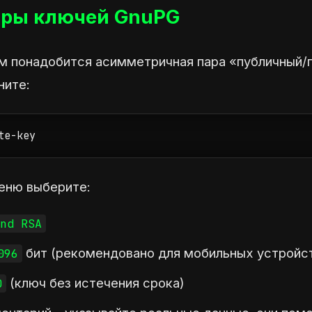
ары ключей GnuPG
м понадобится асимметричная пара «публичный/
ните:
te-key
еню выберите:
nd RSA
бит (рекомендовано для мобильных устройс
096
(ключ без истечения срока)
0