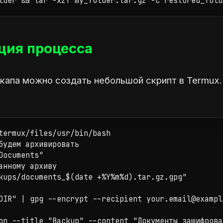
lder && tar -xzf my_folder.tar.gz -C restored_fold
ция процесса
экапа можно создать небольшой скрипт в Termux
termux/files/usr/bin/bash

будем архивировать

Documents"

анному архиву

kups/documents_$(date +%Y%m%d).tar.gz.gpg"

DIR" | gpg --encrypt --recipient your.email@exampl