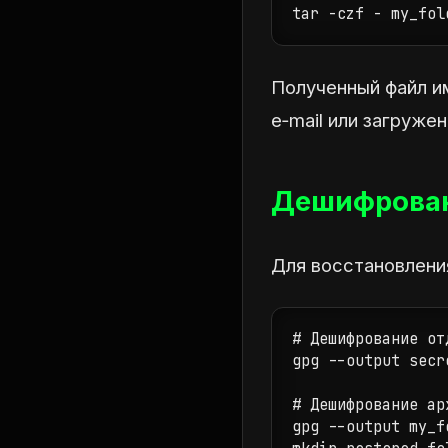
tar -czf - my_fol
Полученный файл 
e‑mail или загруже
Дешифрован
Для восстановлени
# Дешифрование от
gpg --output secr
# Дешифрование арх
gpg --output my_f