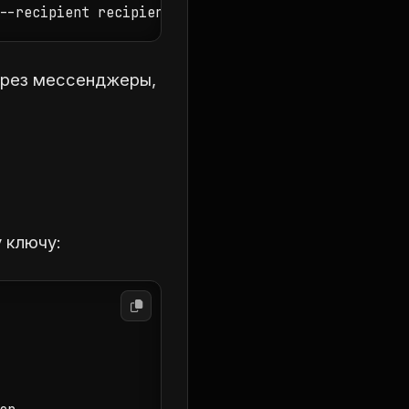
--recipient recipient@example.com
ерез мессенджеры,
 ключу: