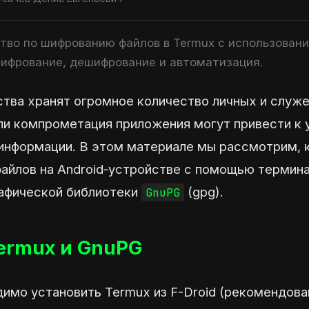
тво по шифрованию файлов в Termux с использован
шифрование, дешифрование и автоматизация.
тва хранят огромное количество личных и служ
ли компрометация приложения могут привести к 
информации. В этом материале мы рассмотрим, 
айлов на Android‑устройстве с помощью термин
афической библиотеки
(gpg).
GnuPG
ermux и GnuPG
димо установить Termux из
F-Droid
(рекомендован