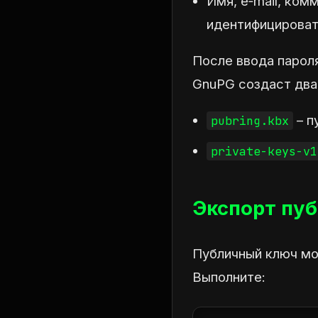
Имя, e‑mail, ком
идентифицироват
После ввода парол
GnuPG создаст два
– п
pubring.kbx
private-keys-v1
Экспорт пу
Публичный ключ мо
Выполните: