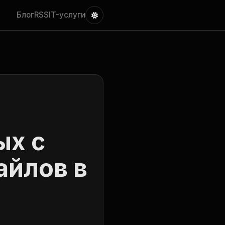
Блог
RSS
IT-услуги
ых с
йлов в