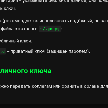
ментарий – указывайте реальные данные, они пом
ь ключ.
я (рекомендуется использовать надёжный, но за
 файла в каталоге
:
~/.gnupg
убличный ключ.
– приватный ключ (защищён паролем).
.d
бличного ключа
жно передать коллегам или хранить в облаке для