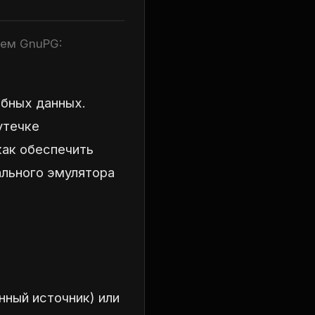
ием GnuPG:
ебных данных.
утечке
как обеспечить
ального эмулятора
ный источник) или