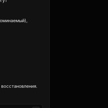
огут
поминаемый),
 восстановления.