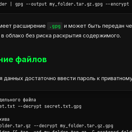
der | gpg --output my_folder.tar.gz.gpg --encrypt 
имеет расширение
и может быть передан ч
.gpg
н в облако без риска раскрытия содержимого.
ие файлов
я данных достаточно ввести пароль к приватному
дельного файла

et.txt --decrypt secret.txt.gpg

ива

older.tar.gz --decrypt my_folder.tar.gz.gpg
