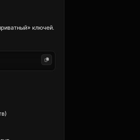
приватный» ключей.
тв)