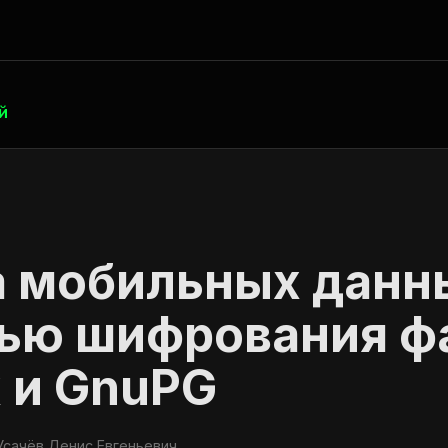
й
 мобильных данн
ью шифрования фа
 и GnuPG
сачёв Денис Евгеньевич