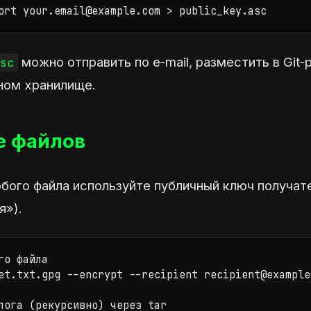
ort your.email@example.com > public_key.asc
можно отправить по e‑mail, разместить в Git‑
sc
ном хранилище.
 файлов
ого файла используйте публичный ключ получател
я»).
о файла

et.txt.gpg --encrypt --recipient recipient@example
лога (рекурсивно) через tar
