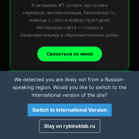
Я оказываю ИТ-услуги: настройка
серверов, автоматизация, безопасность,
помощь с Linux и инфраструктурой.
Материалы сайта — только в
ознакомительных и образовательных целях.
Связаться со мной
We detected you are likely not from a Russian-
Важная информация и Cookie
speaking region. Would you like to switch to the
Мы используем файлы cookie для аналитики.
international version of the site?
Материалы сайта носят
исключительно
ознакомительный характер
. Автор не несет
ответственности за возможный ущерб оборудованию
Switch to International Version
или ПО. Используя сайт, вы соглашаетесь с этими
условиями.
TermuxLab
Принято
Stay on rybinsklab.ru
Профессиональный ресурс для энтузиастов Termux.
Автоматизация, безопасность и портативность. НЕ