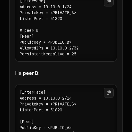
[Interface]

Address = 10.10.0.1/24

PrivateKey = <PRIVATE_A>

ListenPort = 51820

# peer B

[Peer]

PublicKey = <PUBLIC_B>

AllowedIPs = 10.10.0.2/32

PersistentKeepalive = 25
На
peer B
:
[Interface]

Address = 10.10.0.2/24

PrivateKey = <PRIVATE_B>

ListenPort = 51820

[Peer]

PublicKey = <PUBLIC_A>
