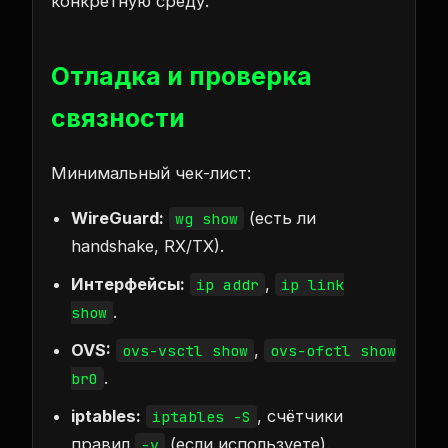
конкретную среду.
Отладка и проверка
связности
Минимальный чек-лист:
WireGuard:
(есть ли
wg show
handshake, RX/TX).
Интерфейсы:
,
ip addr
ip link
.
show
OVS:
,
ovs-vsctl show
ovs-ofctl show
.
br0
iptables:
, счётчики
iptables -S
правил
(если используете).
-v