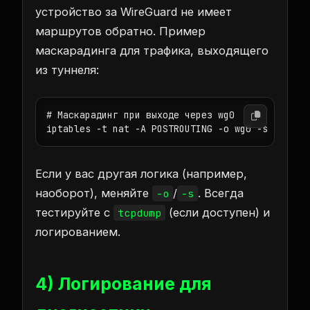
устройство за WireGuard не имеет
маршрутов обратно. Пример
маскарадинга для трафика, выходящего
из туннеля:
# Маскарадинг при выходе через wg0

iptables -t nat -A POSTROUTING -o wg0 -s 192.16
Если у вас другая логика (например,
наоборот), меняйте
/
. Всегда
-o
-s
тестируйте с
(если доступен) и
tcpdump
логированием.
4) Логирование для