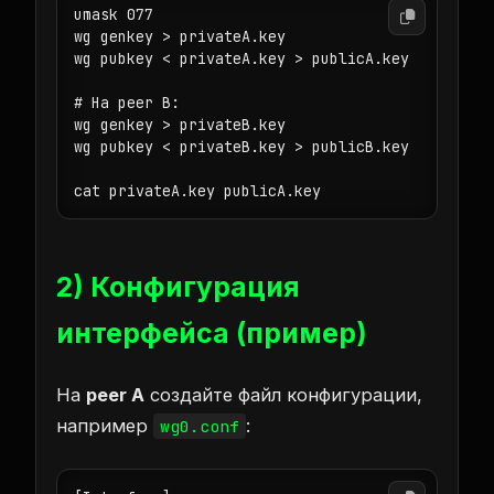
umask 077

wg genkey > privateA.key

wg pubkey < privateA.key > publicA.key

# На peer B:

wg genkey > privateB.key

wg pubkey < privateB.key > publicB.key

cat privateA.key publicA.key
2) Конфигурация
интерфейса (пример)
На
peer A
создайте файл конфигурации,
например
:
wg0.conf