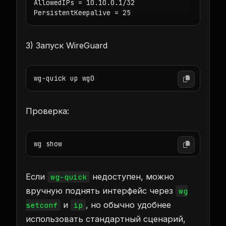
AllowedIPs = 10.10.0.1/32

PersistentKeepalive = 25
3) Запуск WireGuard
wg-quick up wg0
Проверка:
wg show
Если
недоступен, можно
wg-quick
вручную поднять интерфейс через
wg
и
, но обычно удобнее
setconf
ip
использовать стандартный сценарий,