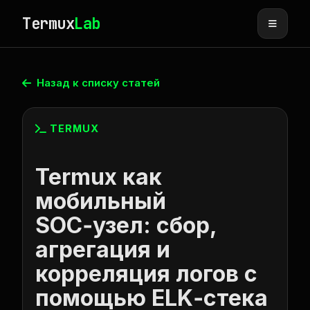
Termux
Lab
Назад к списку статей
TERMUX
Termux как
мобильный
SOC‑узел: сбор,
агрегация и
корреляция логов с
помощью ELK‑стека