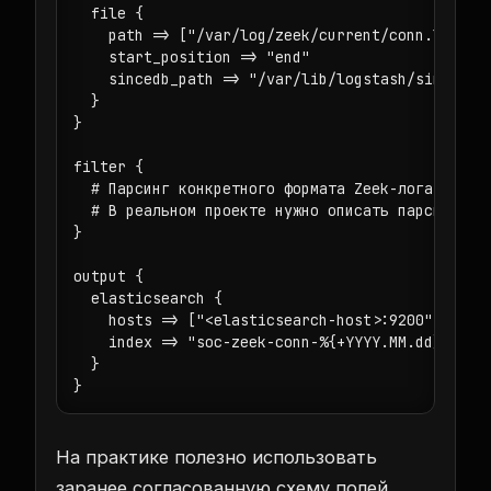
  file {

    path => ["/var/log/zeek/current/conn.log"]

    start_position => "end"

    sincedb_path => "/var/lib/logstash/sincedb-z
  }

}

filter {

  # Парсинг конкретного формата Zeek-лога и мапп
  # В реальном проекте нужно описать парсинг под
}

output {

  elasticsearch {

    hosts => ["<elasticsearch-host>:9200"]

    index => "soc-zeek-conn-%{+YYYY.MM.dd}"

  }

}
На практике полезно использовать
заранее согласованную схему полей