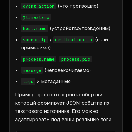
(что произошло)
event.action
@timestamp
(устройство/псевдоним)
host.name
/
(если
source.ip
destination.ip
применимо)
,
process.name
process.pid
(человекочитаемо)
message
и метаданные
tags
Пример простого скрипта-обёртки,
который формирует JSON-событие из
текстового источника. Его можно
адаптировать под ваши реальные логи.