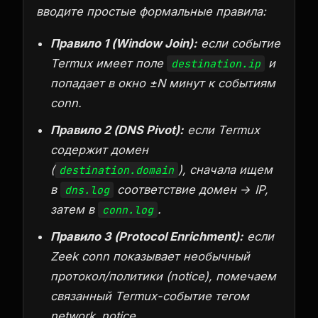
вводите простые формальные правила:
Правило 1 (Window Join):
если событие
Termux имеет поле
и
destination.ip
попадает в окно ±N минут к событиям
conn.
Правило 2 (DNS Pivot):
если Termux
содержит домен
(
), сначала ищем
destination.domain
в
соответствие домен → IP,
dns.log
затем в
.
conn.log
Правило 3 (Protocol Enrichment):
если
Zeek conn показывает необычный
протокол/политики (notice), помечаем
связанный Termux-событие тегом
network_notice
.