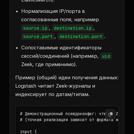
Нормализация IP/порта в
согласованные поля, например
,
,
source.ip
destination.ip
,
.
source.port
destination.port
Сопоставимые идентификаторы
сессий/соединений (например,
uid
Zeek, где применимо).
Пример (общий) идеи получения данных:
Logstash читает Zeek-журналы и
индексирует по датам/типам.
# Демонстрационный псевдоконфиг: чтение Zeek лог
# (точная реализация зависит от формата журналов
input {
