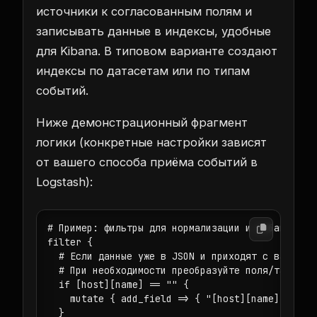
источники к согласованным полям и
записывать данные в индексы, удобные
для Kibana. В типовом варианте создают
индексы по датасетам или по типам
событий.
Ниже демонстрационный фрагмент
логики (конкретные настройки зависят
от вашего способа приёма событий в
Logstash):
# Пример: фильтры для нормализации и добавления 
filter {

  # Если данные уже в JSON и приходят с валидным
  # При необходимости преобразуйте поля/таймзоны
  if [host][name] == "" {

    mutate { add_field => { "[host][name]" => "u
  }
