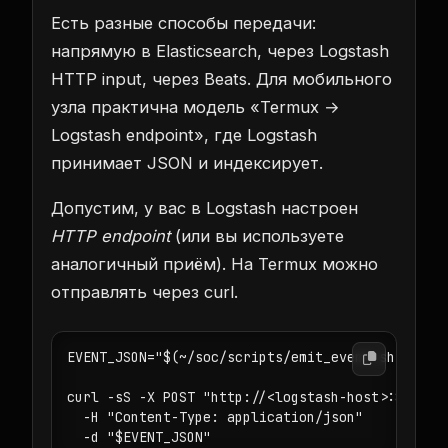
Есть разные способы передачи:
напрямую в Elasticsearch, через Logstash
HTTP input, через Beats. Для мобильного
узла практична модель «Termux →
Logstash endpoint», где Logstash
принимает JSON и индексирует.
Допустим, у вас в Logstash настроен
HTTP endpoint
(или вы используете
аналогичный приём). На Termux можно
отправлять через curl.
EVENT_JSON="$(~/soc/scripts/emit_event.sh system
curl -sS -X POST "http://<logstash-host>:8080/ev
  -H "Content-Type: application/json" 

  -d "$EVENT_JSON"