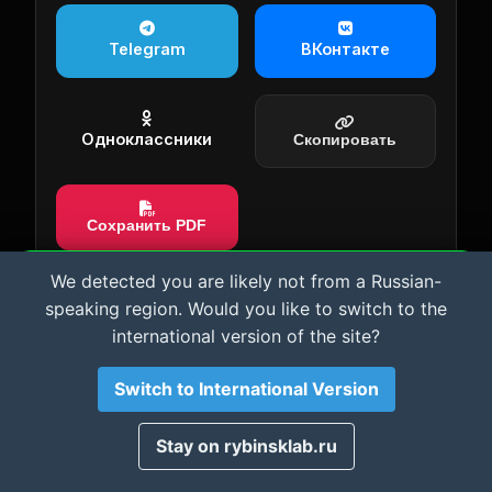
Telegram
ВКонтакте
Одноклассники
Скопировать
Сохранить PDF
We detected you are likely not from a Russian-
Важная информация и Cookie
speaking region. Would you like to switch to the
Мы используем файлы cookie для аналитики.
international version of the site?
Материалы сайта носят
исключительно
ознакомительный характер
. Автор не несет
ответственности за возможный ущерб оборудованию
Нужна помощь с
Switch to International Version
или ПО. Используя сайт, вы соглашаетесь с этими
условиями.
настройкой Termux, Linux
Принято
Stay on rybinsklab.ru
и серверов?