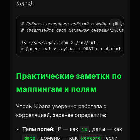
(идея):
# Собрать несколько событий в файл и отправить п
# (реализуйте свой механизм очереди/диска в Term
ls ~/soc/logs/
.json > /dev/null

# Далее: cat > payload и POST в endpoint, если 
Практические заметки по
маппингам и полям
Чтобы Kibana уверенно работала с
корреляцией, заранее определите:
Типы полей:
IP — как
, даты — как
ip
, домены — как
(если
date
keyword