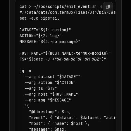
cat > ~/soc/scripts/emit_event.sh <<'EOF'

#!/data/data/com.termux/files/usr/bin/bash

set -euo pipefail

DATASET="${1:-custom}"

ACTION="${2:-log}"

MESSAGE="${3:-no message}"

HOST_NAME="${HOST_NAME:-termux-mobile}"

TS="$(date -u +"%Y-%m-%dT%H:%M:%SZ")"

jq -n 

  --arg dataset "$DATASET" 

  --arg action "$ACTION" 

  --arg ts "$TS" 

  --arg host "$HOST_NAME" 

  --arg msg "$MESSAGE" 

  '{

    "@timestamp": $ts,

    "event": { "dataset": $dataset, "action": $a
    "host": { "name": $host },

    "message": $msg,
