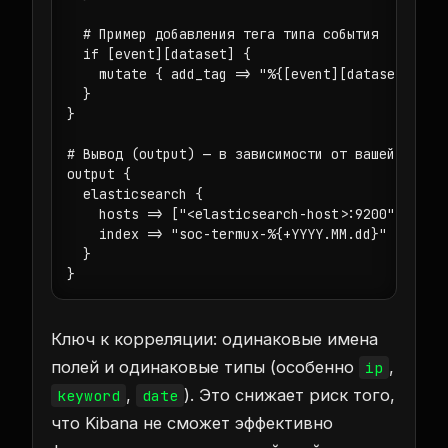
  # Пример добавления тега типа события

  if [event][dataset] {

    mutate { add_tag => "%{[event][dataset]}" }

  }

}

# Вывод (output) — в зависимости от вашей структ
output {

  elasticsearch {

    hosts => ["<elasticsearch-host>:9200"]

    index => "soc-termux-%{+YYYY.MM.dd}"

  }

}
Ключ к корреляции: одинаковые имена
полей и одинаковые типы (особенно
,
ip
,
). Это снижает риск того,
keyword
date
что Kibana не сможет эффективно