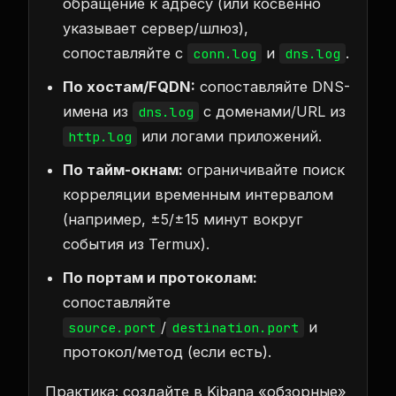
обращение к адресу (или косвенно
указывает сервер/шлюз),
сопоставляйте с
и
.
conn.log
dns.log
По хостам/FQDN:
сопоставляйте DNS-
имена из
с доменами/URL из
dns.log
или логами приложений.
http.log
По тайм-окнам:
ограничивайте поиск
корреляции временным интервалом
(например, ±5/±15 минут вокруг
события из Termux).
По портам и протоколам:
сопоставляйте
/
и
source.port
destination.port
протокол/метод (если есть).
Практика: создайте в Kibana «обзорные»