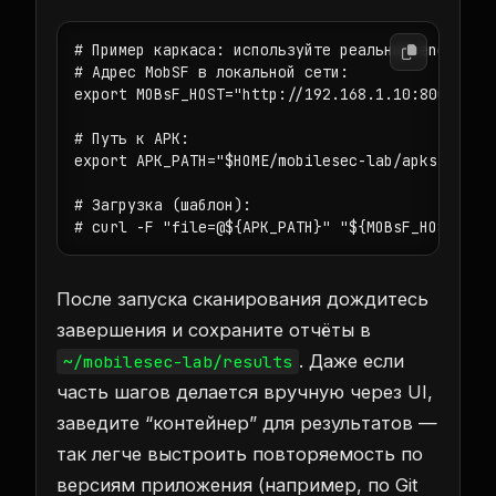
# Пример каркаса: используйте реальные endpoint'
# Адрес MobSF в локальной сети:

export MOBsF_HOST="http://192.168.1.10:8000"

# Путь к APK:

export APK_PATH="$HOME/mobilesec-lab/apks/app.ap
# Загрузка (шаблон):

После запуска сканирования дождитесь
завершения и сохраните отчёты в
. Даже если
~/mobilesec-lab/results
часть шагов делается вручную через UI,
заведите “контейнер” для результатов —
так легче выстроить повторяемость по
версиям приложения (например, по Git