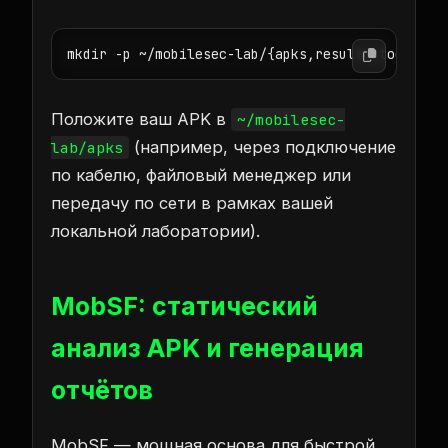
mkdir -p ~/mobilesec-lab/{apks,results,tools,co
Положите ваш APK в
~/mobilesec-
(например, через подключение
lab/apks
по кабелю, файловый менеджер или
передачу по сети в рамках вашей
локальной лаборатории).
MobSF: статический
анализ APK и генерация
отчётов
MobSF — мощная основа для быстрой