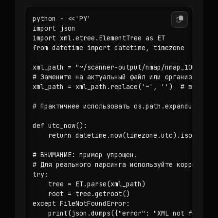
python - <<'PY'

import json

import xml.etree.ElementTree as ET

from datetime import datetime, timezone

xml_path = "~/scanner-output/nmap/nmap_1000_2026
# Замените на актуальный файл или организуйте чт
xml_path = xml_path.replace('~', '')  # в пример
# Практичнее использовать os.path.expanduser, но
def utc_now():

    return datetime.now(timezone.utc).isoformat(
# ВНИМАНИЕ: пример упрощен.

# Для реального парсинга используйте корректный 
try:

    tree = ET.parse(xml_path)

    root = tree.getroot()

except FileNotFoundError:

    print(json.dumps({"error": "XML not found. U