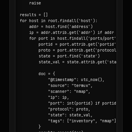
    raise

results = []

for host in root.findall('host'):

    addr = host.find('address')

    ip = addr.attrib.get('addr') if addr is not 
    for port in host.findall('ports/port'):

        portid = port.attrib.get('portid')

        proto = port.attrib.get('protocol')

        state = port.find('state')

        state_val = state.attrib.get('state') if
        doc = {

            "@timestamp": utc_now(),

            "source": "termux",

            "scanner": "nmap",

            "ip": ip,

            "port": int(portid) if portid and po
            "protocol": proto,

            "state": state_val,

            "tags": ["inventory", "nmap"],

        }
