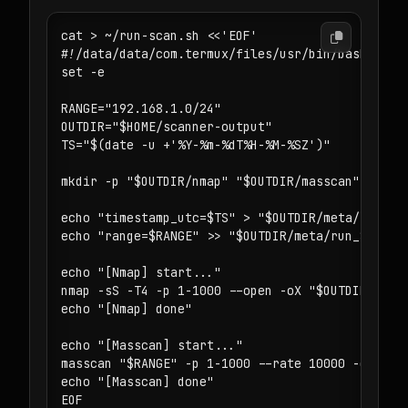
cat > ~/run-scan.sh <<'EOF'

#!/data/data/com.termux/files/usr/bin/bash

set -e

RANGE="192.168.1.0/24"

OUTDIR="$HOME/scanner-output"

TS="$(date -u +'%Y-%m-%dT%H-%M-%SZ')"

mkdir -p "$OUTDIR/nmap" "$OUTDIR/masscan" "$OUTD
echo "timestamp_utc=$TS" > "$OUTDIR/meta/run_$TS
echo "range=$RANGE" >> "$OUTDIR/meta/run_$TS.txt
echo "[Nmap] start..."

nmap -sS -T4 -p 1-1000 --open -oX "$OUTDIR/nmap/
echo "[Nmap] done"

echo "[Masscan] start..."

masscan "$RANGE" -p 1-1000 --rate 10000 -oL "$OU
echo "[Masscan] done"

EOF
