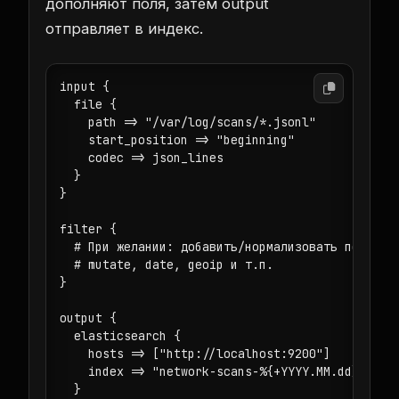
дополняют поля, затем output
отправляет в индекс.
input {

  file {

    path => "/var/log/scans/*.jsonl"

    start_position => "beginning"

    codec => json_lines

  }

}

filter {

  # При желании: добавить/нормализовать поля

  # mutate, date, geoip и т.п.

}

output {

  elasticsearch {

    hosts => ["http://localhost:9200"]

    index => "network-scans-%{+YYYY.MM.dd}"

  }
