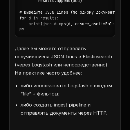
        results.append(doc)

# Выведите JSON Lines (по одному документу на ст
for d in results:

    print(json.dumps(d, ensure_ascii=False))

PY
Далее вы можете отправлять
получившиеся JSON Lines в Elasticsearch
(через Logstash или непосредственно).
На практике часто удобнее:
либо использовать Logstash с входом
“file” + фильтры;
либо создать ingest pipeline и
отправлять документы через HTTP.