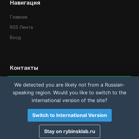
Навигация
Главная
RSS Лента
Вход
Контакты
Усачёв Денис Евгеньевич
We detected you are likely not from a Russian-
Важная информация и Cookie
speaking region. Would you like to switch to the
IT-услуги в Рыбинске
Мы используем файлы cookie для аналитики.
international version of the site?
Материалы сайта носят
исключительно
rybinsklab.ru
ознакомительный характер
. Автор не несет
ответственности за возможный ущерб оборудованию
Switch to International Version
или ПО. Используя сайт, вы соглашаетесь с этими
условиями.
Принято
Stay on rybinsklab.ru
© 2026 РыбинскЛаб. Все права защищены.