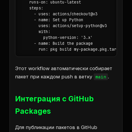
    runs-on: ubuntu-latest

    steps:

      - uses: actions/checkout@v3

      - name: Set up Python

        uses: actions/setup-python@v3

        with:

          python-version: '3.x'

      - name: Build the package

Этот workflow автоматически собирает
пакет при каждом push в ветку
.
main
Интеграция с GitHub
Packages
Для публикации пакетов в GitHub