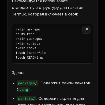
Рекомендуется использовать
стандартную структуру для пакетов
Termux, которая включает в себя:
mkdir my-repo
cd my-repo

mkdir packages

mkdir scripts

mkdir hooks

touch Dockerfile

Здесь:
: Содержит файлы пакетов
packages/
(
).
.pkg
: Содержит скрипты для
scripts/