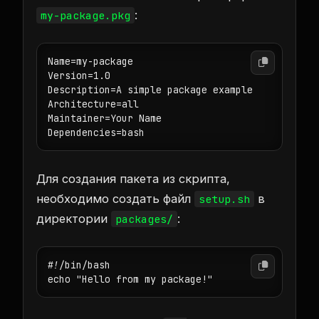
:
my-package.pkg
Name=my-package

Version=1.0

Description=A simple package example

Architecture=all

Maintainer=Your Name 
Для создания пакета из скрипта,
необходимо создать файл
в
setup.sh
директории
:
packages/
#!/bin/bash
