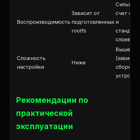
Сильнее 
Зависит от
счет обр
Воспроизводимость
подготовленных
и
rootfs
стандар
слоев
Выше
Сложность
(зависит 
Ниже
настройки
сборки и
устройст
Рекомендации по
практической
эксплуатации