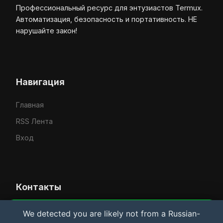
Профессиональный ресурс для энтузиастов Termux.
Автоматизация, безопасность и портативность. НЕ
нарушайте закон!
Навигация
Главная
RSS Лента
Вход
Контакты
Усачёв Денис Евгеньевич
We detected you are likely not from a Russian-
Важная информация и Cookie