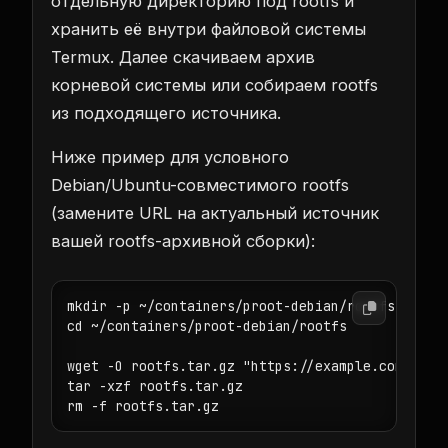
отдельную директорию под rootfs и
хранить её внутри файловой системы
Termux. Далее скачиваем архив
корневой системы или собираем rootfs
из подходящего источника.
Ниже пример для условного
Debian/Ubuntu-совместимого rootfs
(замените URL на актуальный источник
вашей rootfs-архивной сборки):
mkdir -p ~/containers/proot-debian/rootfs

cd ~/containers/proot-debian/rootfs

wget -O rootfs.tar.gz "https://example.com/path/
tar -xzf rootfs.tar.gz

rm -f rootfs.tar.gz