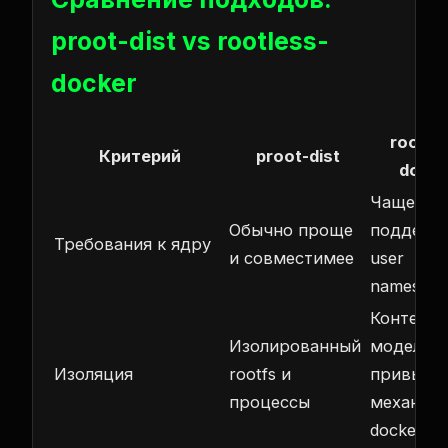
proot-dist vs rootless-
docker
rootle
Критерий
proot-dist
docke
Чаще тре
Обычно проще
поддерж
Требования к ядру
и совместимее
user
namespac
Контейне
Изолированный
модель +
Изоляция
rootfs и
привычн
процессы
механиз
docker