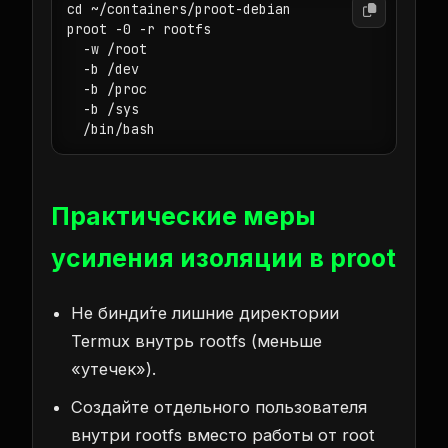
cd ~/containers/proot-debian

proot -0 -r rootfs 

  -w /root 

  -b /dev 

  -b /proc 

  -b /sys 

  /bin/bash
Практические меры
усиления изоляции в proot
Не бинди́те лишние директории
Termux внутрь rootfs (меньше
«утечек»).
Создайте отдельного пользователя
внутри rootfs вместо работы от root