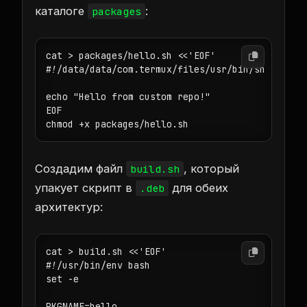
каталоге
:
packages
cat > packages/hello.sh <<'EOF'

#!/data/data/com.termux/files/usr/bin/sh

echo "Hello from custom repo!"

EOF

chmod +x packages/hello.sh
Создадим файл
, который
build.sh
упакует скрипт в
для обеих
.deb
архитектур:
cat > build.sh <<'EOF'

#!/usr/bin/env bash

set -e

PKGNAME=hello
