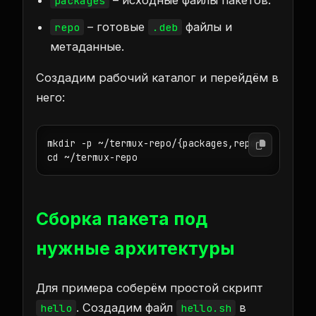
packages
– готовые
файлы и
repo
.deb
метаданные.
Создадим рабочий каталог и перейдём в
него:
mkdir -p ~/termux-repo/{packages,repo}

cd ~/termux-repo
Сборка пакета под
нужные архитектуры
Для примера соберём простой скрипт
. Создадим файл
в
hello
hello.sh