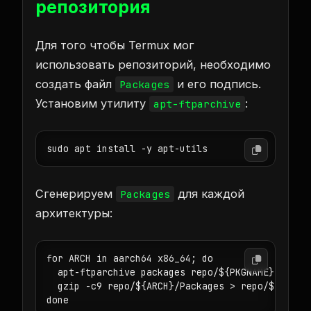
репозитория
Для того чтобы Termux мог
использовать репозиторий, необходимо
создать файл
и его подпись.
Packages
Установим утилиту
:
apt-ftparchive
sudo apt install -y apt-utils
Сгенерируем
для каждой
Packages
архитектуры:
for ARCH in aarch64 x86_64; do

  apt-ftparchive packages repo/${PKGNAME}_${VERS
  gzip -c9 repo/${ARCH}/Packages > repo/${ARCH}/
done