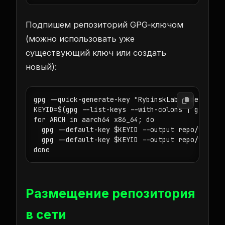
Подпишем репозиторий GPG‑ключом
(можно использовать уже
существующий ключ или создать
новый):
gpg --quick-generate-key "RybinskLab 
" default d
KEYID=$(gpg --list-keys --with-colons | grep '^p
for ARCH in aarch64 x86_64; do

  gpg --default-key $KEYID --output repo/${ARCH}
  gpg --default-key $KEYID --output repo/${ARCH}
done
Размещение репозитория
в сети