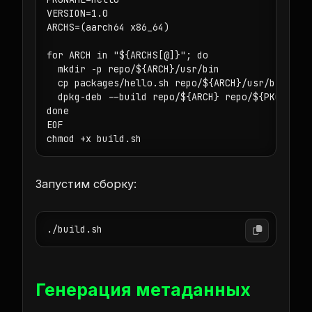
VERSION=1.0

ARCHS=(aarch64 x86_64)

for ARCH in "${ARCHS[@]}"; do

  mkdir -p repo/${ARCH}/usr/bin

  cp packages/hello.sh repo/${ARCH}/usr/bin/${PK
  dpkg-deb --build repo/${ARCH} repo/${PKGNAME}_
done

EOF

chmod +x build.sh
Запустим сборку:
./build.sh
Генерация метаданных