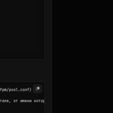
fpm/pool.conf)

теля, от имени которого будет работать PHP-FPM)
