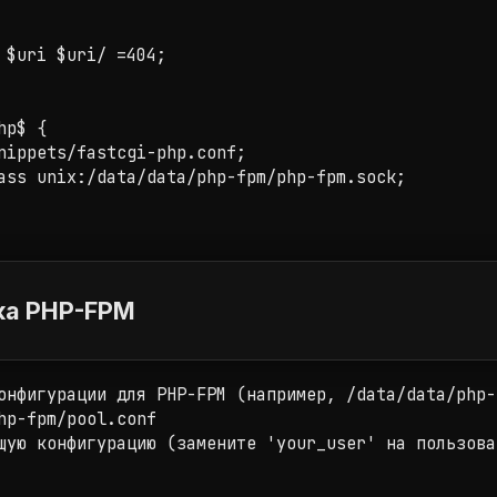
 $uri $uri/ =404;

p$ { 

nippets/fastcgi-php.conf;

ass unix:/data/data/php-fpm/php-fpm.sock;

ка PHP-FPM
онфигурации для PHP-FPM (например, /data/data/php-
hp-fpm/pool.conf

щую конфигурацию (замените 'your_user' на пользова