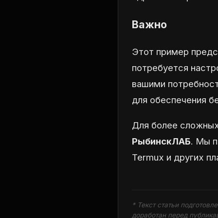
Важно
Этот пример предс
потребуется настр
вашими потребност
для обеспечения б
Для более сложных
РыбинскЛАБ
. Мы 
Termux и других п
* Текст статьи подготовл
доработан перед публика