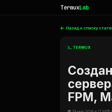
Termux
Lab
Назад к списку стате
TERMUX
Создан
сервер
FPM, Ma
29 мар 2026 в 17:30
У