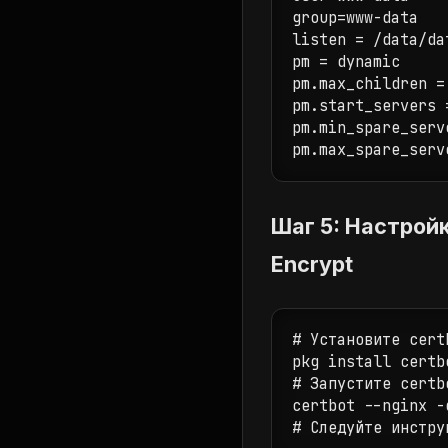
group=www-data

listen = /data/da
pm = dynamic

pm.max_children = 
pm.start_servers =
pm.min_spare_serve
pm.max_spare_serv
Шаг 5: Настрой
Encrypt
# Установите certb
pkg install certbo
# Запустите certb
certbot --nginx -