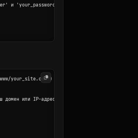
er' и 'your_password')

www/your_site.conf)

ш домен или IP-адрес)
