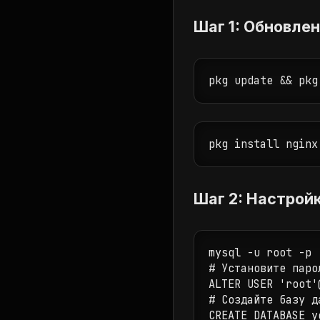
Шаг 1: Обновле
pkg update && pkg
pkg install nginx
Шаг 2: Настрой
mysql -u root -p

# Установите паро
ALTER USER 'root'
# Создайте базу д
CREATE DATABASE y