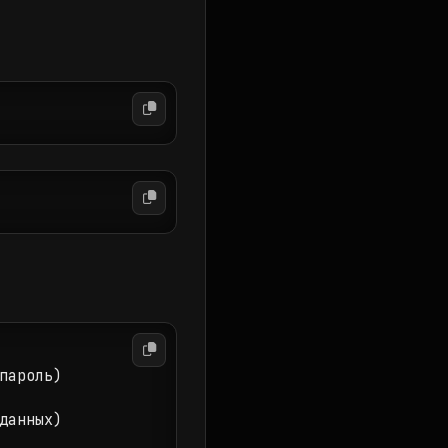
ароль)

анных)
