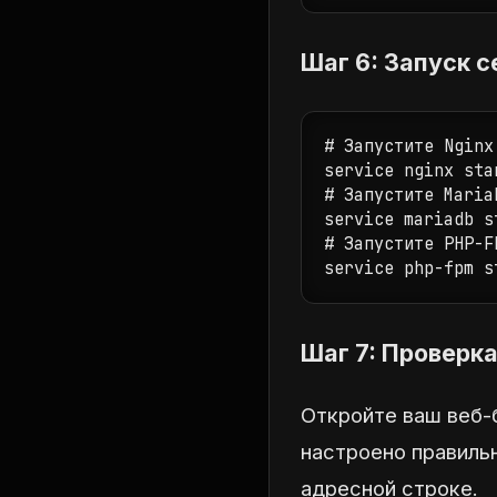
Шаг 6: Запуск 
# Запустите Nginx

service nginx star
# Запустите MariaD
service mariadb st
# Запустите PHP-FP
service php-fpm s
Шаг 7: Проверк
Откройте ваш веб-
настроено правиль
адресной строке.