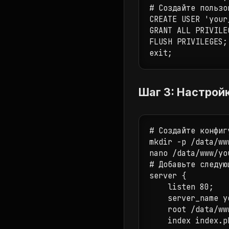
# Создайте пользо
CREATE USER 'your
GRANT ALL PRIVILE
FLUSH PRIVILEGES; 
exit;
Шаг 3: Настрой
# Создайте конфиг
mkdir -p /data/www
nano /data/www/yo
# Добавьте следую
server { 

    listen 80;

    server_name y
    root /data/www
    index index.p