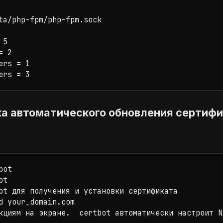
ta/php-fpm/php-fpm.sock

5

 2

rs = 1

ers = 3
ка автоматического обновления сертифик
ot

t

ot для получения и установки сертификата

d your_domain.com
