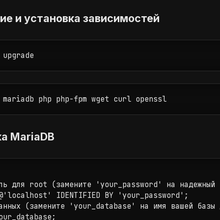
ние и установка зависимостей
 upgrade
 mariadb php php-fpm wget curl openssl
ка MariaDB
ль для root (замените 'your_password' на надежный п
@'localhost' IDENTIFIED BY 'your_password';

анных (замените 'your_database' на имя вашей базы д
our_database; 
