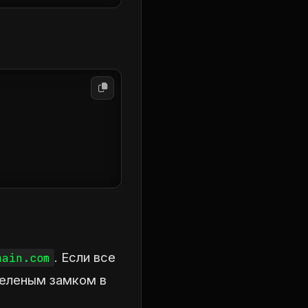
. Если все
main.com
зеленым замком в