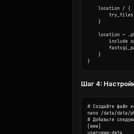
    location / { 

        try_files
    }

    location ~ .ph
        include s
        fastcgi_p
    }

Шаг 4: Настрой
# Создайте файл к
nano /data/data/p
# Добавьте следую
[www]

user=www-data
