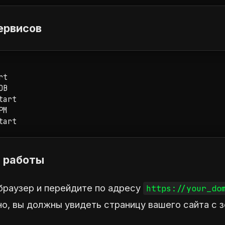
сервисов
t

B

art

M

tart
а работы
браузер и перейдите по адресу
https://your_do
но, вы должны увидеть страницу вашего сайта с 