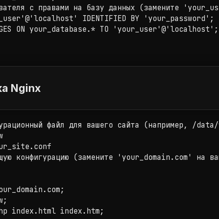
вателя с правами на базу данных (замените 'your_us
_user'@'localhost' IDENTIFIED BY 'your_password';

GES ON your_database.* TO 'your_user'@'localhost';



ка Nginx
урационный файл для вашего сайта (например, /data/


ur_site.conf

щую конфигурацию (замените 'your_domain.com' на ва
our_domain.com;

;

hp index.html index.htm;
