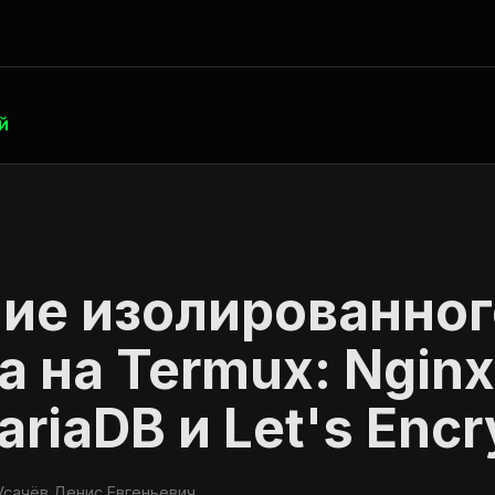
й
ие изолированног
а на Termux: Nginx
riaDB и Let's Encr
сачёв Денис Евгеньевич