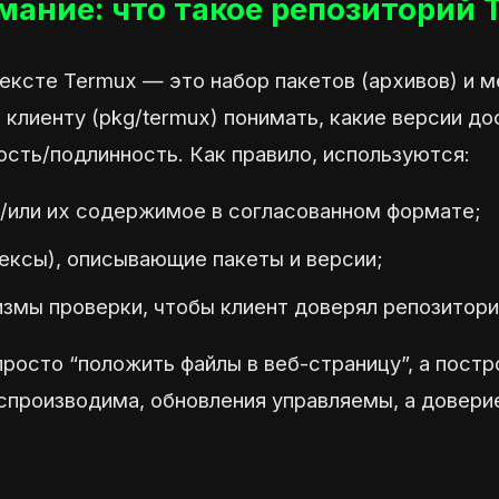
ание: что такое репозиторий 
ексте Termux — это набор пакетов (архивов) и 
клиенту (pkg/termux) понимать, какие версии до
сть/подлинность. Как правило, используются:
и/или их содержимое в согласованном формате;
ексы), описывающие пакеты и версии;
измы проверки, чтобы клиент доверял репозитор
росто “положить файлы в веб-страницу”, а постр
спроизводима, обновления управляемы, а довери