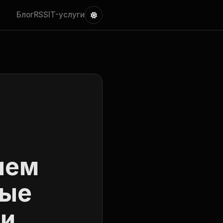
Блог
RSS
IT-услуги
ием
ные
си