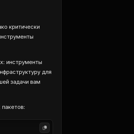
ако критически
 инструменты
x: инструменты
инфраструктуру для
шей задачи вам
 пакетов: