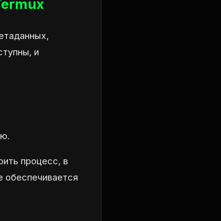
Termux
метаданных,
ступны, и
ию.
оить процесс, в
е обеспечивается