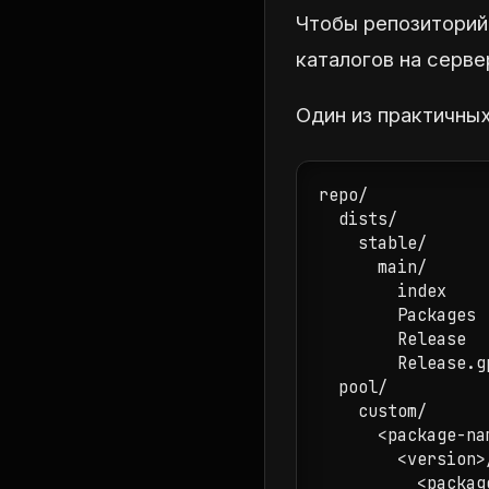
Чтобы репозиторий
каталогов на серве
Один из практичных
repo/

  dists/

    stable/

      main/

        index

        Packages

        Release

        Release.gp
  pool/

    custom/

      <package-nam
        <version>/
          <packag