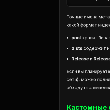
Точные имена метад
какой формат инде
pool
хранит бина
dists
содержит и
Release и Releas
Если вы планируете
сети), можно подня
обходу ограничени
Кастомные с