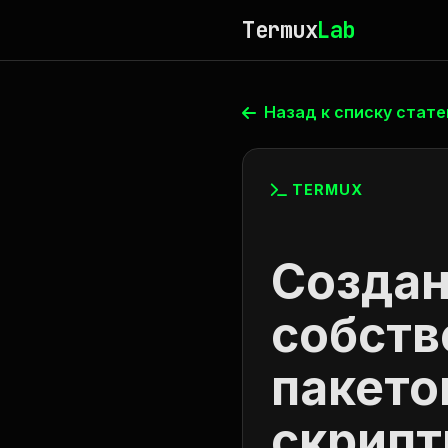
Termux
Lab
Назад к списку стате
TERMUX
Создан
собств
пакето
скрипт