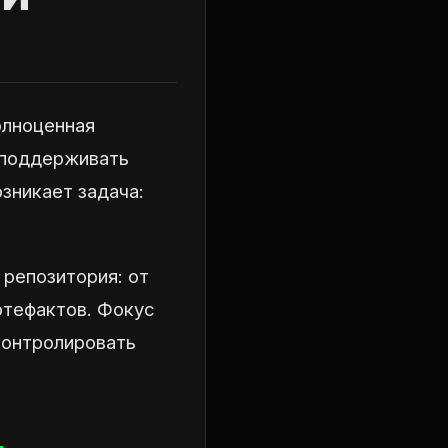
олноценная
е поддерживать
зникает задача:
репозитория: от
ртефактов. Фокус
контролировать