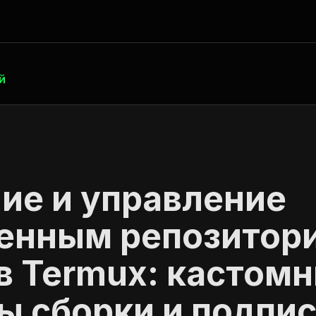
й
ие и управление
енным репозитор
в Termux: кастом
ы сборки и подпи