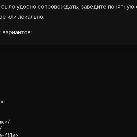
 было удобно сопровождать, заведите понятную 
ре или локально.
 вариантов:
g

e>/



e-file>