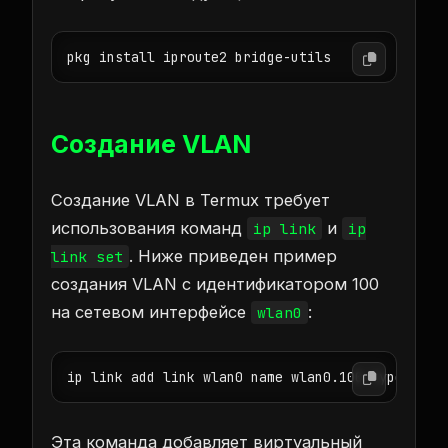
pkg install iproute2 bridge-utils
Создание VLAN
Создание VLAN в Termux требует
использования команд
и
ip link
ip
. Ниже приведен пример
link set
создания VLAN с идентификатором 100
на сетевом интерфейсе
:
wlan0
ip link add link wlan0 name wlan0.100 type vlan
Эта команда добавляет виртуальный