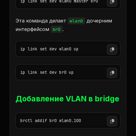
ip link set dev wlan0 master br0
Эта команда делает
дочерним
wlan0
интерфейсом
.
br0
ip link set dev wlan0 up
ip link set dev br0 up
Добавление VLAN в bridge
brctl addif br0 wlan0.100