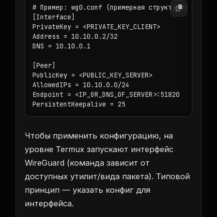
# Пример: wg0.conf (примерная структура)

[Interface]

PrivateKey = <PRIVATE_KEY_CLIENT>

Address = 10.10.0.2/32

DNS = 10.10.0.1

[Peer]

PublicKey = <PUBLIC_KEY_SERVER>

AllowedIPs = 10.10.0.0/24

Endpoint = <IP_OR_DNS_OF_SERVER>:51820

PersistentKeepalive = 25
Чтобы применить конфигурацию, на
уровне Termux запускают интерфейс
WireGuard (команда зависит от
доступных утилит/вида пакета). Типовой
принцип — указать конфиг для
интерфейса.