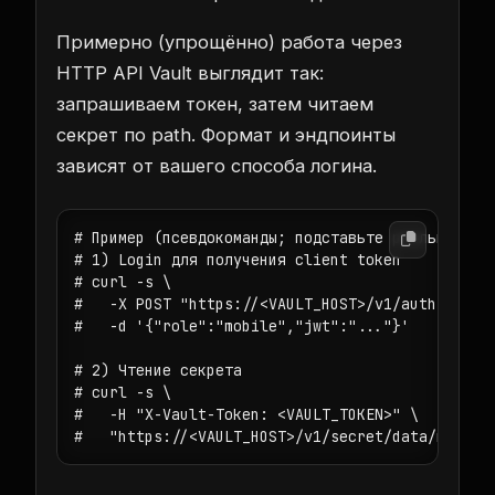
Примерно (упрощённо) работа через
HTTP API Vault выглядит так:
запрашиваем токен, затем читаем
секрет по path. Формат и эндпоинты
зависят от вашего способа логина.
# Пример (псевдокоманды; подставьте реальные энд
# 1) Login для получения client token

# curl -s \

#   -X POST "https://<VAULT_HOST>/v1/auth/<metho
#   -d '{"role":"mobile","jwt":"..."}'

# 2) Чтение секрета

# curl -s \

#   -H "X-Vault-Token: <VAULT_TOKEN>" \

#   "https://<VAULT_HOST>/v1/secret/data/mobile