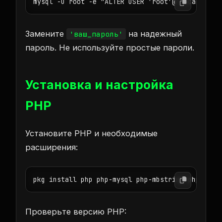
mysql -u root -e "ALTER USER 'root'@'localhost'
Замените
на надежный
'ваш_пароль'
пароль. Не используйте простые пароли.
Установка и настройка
PHP
Установите PHP и необходимые
расширения:
pkg install php php-mysql php-mbstring php-curl
Проверьте версию PHP: