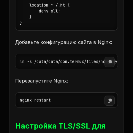
    location ~ /.ht {

        deny all;

    }

}
Добавьте конфигурацию сайта в Nginx:
ln -s /data/data/com.termux/files/home/mysite.c
Перезапустите Nginx:
nginx restart
Настройка TLS/SSL для