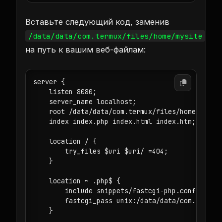
Вставьте следующий код, заменив
/data/data/com.termux/files/home/mysite
на путь к вашим веб-файлам:
server {

    listen 8080;

    server_name localhost;

    root /data/data/com.termux/files/home/mysite
    index index.php index.html index.htm;

    location / {

        try_files $uri $uri/ =404;

    }

    location ~ .php$ {

        include snippets/fastcgi-php.conf;

        fastcgi_pass unix:/data/data/com.termux/
    }
