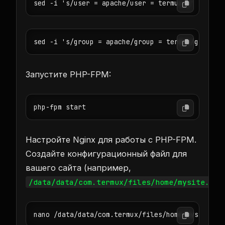
sed -i 's/user = apache/user = termux/g' /data/
sed -i 's/group = apache/group = termux/g' /dat
Запустите PHP-FPM:
php-fpm start
Настройте Nginx для работы с PHP-FPM.
Создайте конфигурационный файл для
вашего сайта (например,
/data/data/com.termux/files/home/mysite.con
nano /data/data/com.termux/files/home/mysite.co