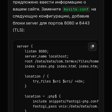
предложено ввести информацию о
вашем сайте. Замените
на
mysite.conf
следующую конфигурацию, добавив
блоки server для портов 8080 и 8443
(TLS):
server {

    listen 8080;

    server_name localhost;

    root /data/data/com.termux/files/home/mysite
    index index.php index.html index.htm;

    location / {

        try_files $uri $uri/ =404;

    }

    location ~ .php$ {

        include snippets/fastcgi-php.conf;

        fastcgi_pass unix:/data/data/com.termux/
    }
