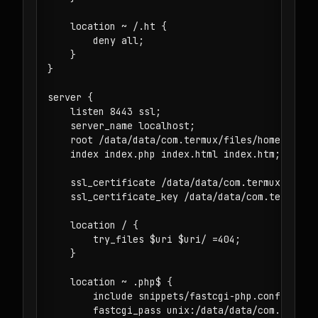
    location ~ /.ht {

        deny all;

    }

}

server {

    listen 8443 ssl;

    server_name localhost;

    root /data/data/com.termux/files/home/mysite
    index index.php index.html index.htm;

    ssl_certificate /data/data/com.termux/files/
    ssl_certificate_key /data/data/com.termux/fi
    location / {

        try_files $uri $uri/ =404;

    }

    location ~ .php$ {

        include snippets/fastcgi-php.conf;

        fastcgi_pass unix:/data/data/com.termux/