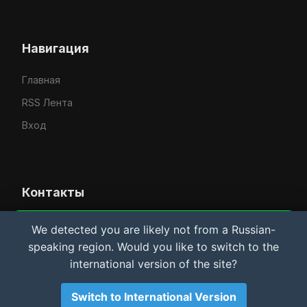
Навигация
Главная
RSS Лента
Вход
Контакты
Усачёв Денис Евгеньевич
We detected you are likely not from a Russian-
Важная информация и Cookie
speaking region. Would you like to switch to the
IT-услуги в Рыбинске
Мы используем файлы cookie для аналитики.
international version of the site?
Материалы сайта носят
исключительно
rybinsklab.ru
ознакомительный характер
. Автор не несет
ответственности за возможный ущерб оборудованию
Switch to International Version
или ПО. Используя сайт, вы соглашаетесь с этими