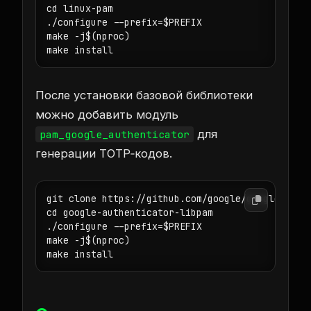
cd linux-pam

./configure --prefix=$PREFIX

make -j$(nproc)

make install
После установки базовой библиотеки
можно добавить модуль
для
pam_google_authenticator
генерации TOTP‑кодов.
git clone https://github.com/google/google-authe
cd google-authenticator-libpam

./configure --prefix=$PREFIX

make -j$(nproc)

make install