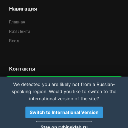
Навигация
Главная
RSS Лента
Вход
Контакты
Усачёв Денис Евгеньевич
We detected you are likely not from a Russian-
Важная информация и Cookie
speaking region. Would you like to switch to the
IT-услуги в Рыбинске
Мы используем файлы cookie для аналитики.
international version of the site?
Материалы сайта носят
исключительно
rybinsklab.ru
ознакомительный характер
. Автор не несет
ответственности за возможный ущерб оборудованию
Switch to International Version
или ПО. Используя сайт, вы соглашаетесь с этими
условиями.
Принято
Stay on rybinsklab.ru