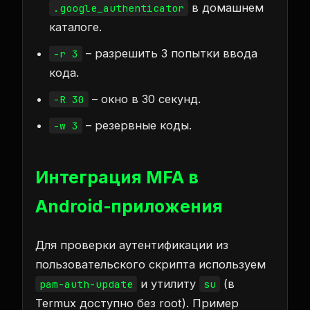
в домашнем
.google_authenticator
каталоге.
– разрешить 3 попытки ввода
-r 3
кода.
– окно в 30 секунд.
-R 30
– резервные коды.
-w 3
Интеграция MFA в
Android‑приложения
Для проверки аутентификации из
пользовательского скрипта используем
и утилиту
(в
pam-auth-update
su
Termux доступно без root). Пример