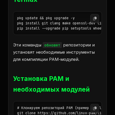
pkg update && pkg upgrade -y

pkg install git clang make openssl-dev libffi-de
pip install --upgrade pip setuptools wheel
Эти команды
репозитории и
обновят
установят необходимые инструменты
для компиляции PAM‑модулей.
Установка PAM и
необходимых модулей
# Клонируем репозиторий PAM (пример для libpam)

git clone https://github.com/linux-pam/linux-pam