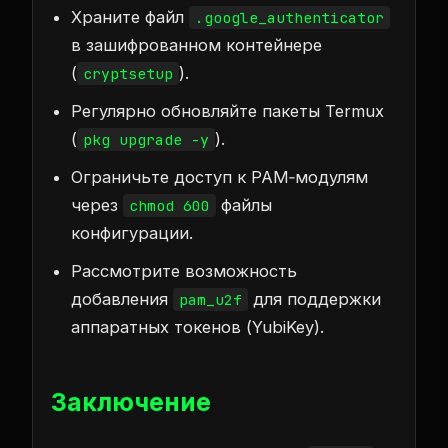
Храните файл
.google_authenticator
в зашифрованном контейнере
(
).
cryptsetup
Регулярно обновляйте пакеты Termux
(
).
pkg upgrade -y
Ограничьте доступ к PAM‑модулям
через
файлы
chmod 600
конфигурации.
Рассмотрите возможность
добавления
для поддержки
pam_u2f
аппаратных токенов (YubiKey).
Заключение