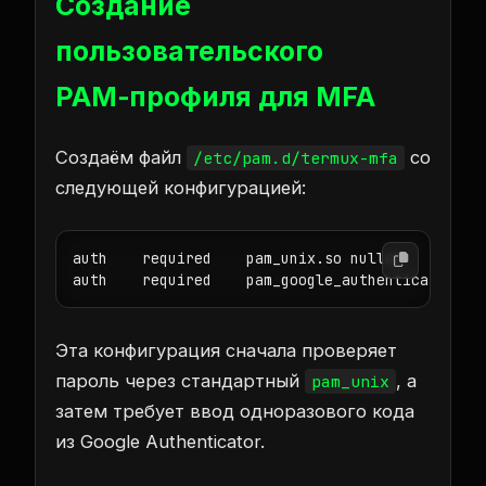
Создание
пользовательского
PAM‑профиля для MFA
Создаём файл
со
/etc/pam.d/termux-mfa
следующей конфигурацией:
auth    required    pam_unix.so nullok

auth    required    pam_google_authenticator.so
Эта конфигурация сначала проверяет
пароль через стандартный
, а
pam_unix
затем требует ввод одноразового кода
из Google Authenticator.