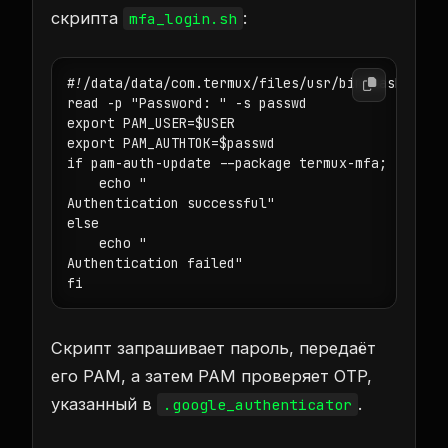
скрипта
:
mfa_login.sh
#!/data/data/com.termux/files/usr/bin/bash

read -p "Password: " -s passwd

export PAM_USER=$USER

export PAM_AUTHTOK=$passwd

if pam-auth-update --package termux-mfa; then

    echo "

Authentication successful"

else

    echo "

Authentication failed"

fi
Скрипт запрашивает пароль, передаёт
его PAM, а затем PAM проверяет OTP,
указанный в
.
.google_authenticator