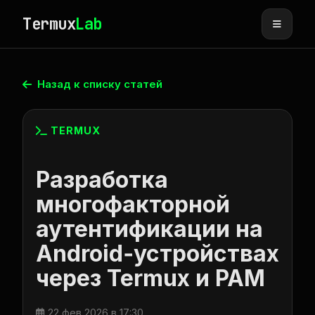
Termux
Lab
Назад к списку статей
TERMUX
Разработка
многофакторной
аутентификации на
Android‑устройствах
через Termux и PAM
22 фев 2026 в 17:30