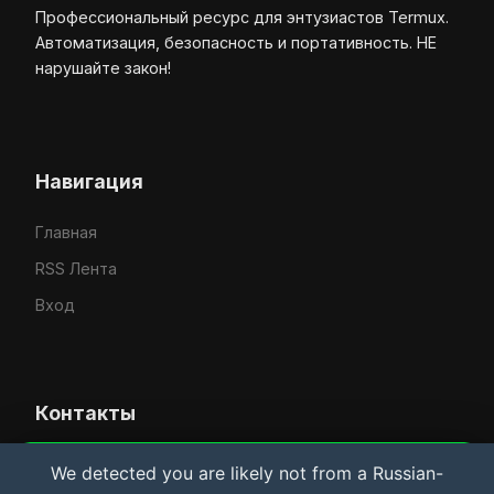
Профессиональный ресурс для энтузиастов Termux.
Автоматизация, безопасность и портативность. НЕ
нарушайте закон!
Навигация
Главная
RSS Лента
Вход
Контакты
Усачёв Денис Евгеньевич
We detected you are likely not from a Russian-
Важная информация и Cookie