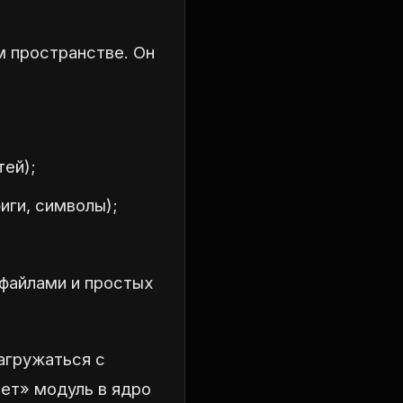
м пространстве. Он
тей);
иги, символы);
 файлами и простых
агружаться с
ает» модуль в ядро