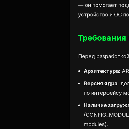
— он помогает подг
устройство и ОС по
Требования 
Перед разработкой
Архитектура
: A
Версия ядра
: до
по интерфейсу м
Наличие загруж
(CONFIG_MODULES)
modules).