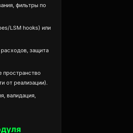
вания, фильтры по
obes/LSM hooks) или
 расходов, защита
е пространство
ти от реализации).
я, валидация,
одуля