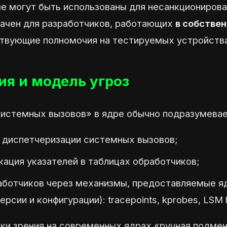
ые могут быть использованы для несанкционирова
ачен для разработчиков, работающих
в собстве
твующие полномочия на тестируемых устройств
я и модель угроз
истемных вызовов» в ядре обычно подразумевае
е диспетчеризации системных вызовов;
ация указателей в таблицах обработчиков;
аботчиков через механизмы, предоставляемые я
рсии и конфигурации): tracepoints, kprobes, LSM 
чки зрения на современных ядрах «ручная подмен