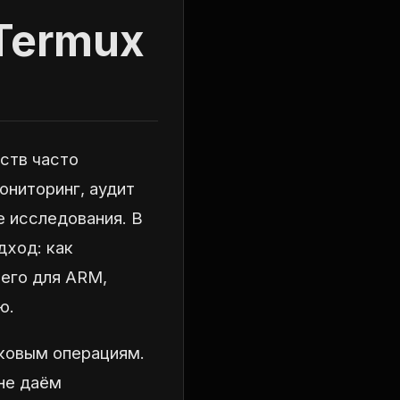
Termux
ств часто
ониторинг, аудит
е исследования. В
дход: как
 его для ARM,
ю.
ковым операциям.
не даём