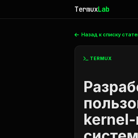
Termux
Lab
Назад к списку стате
TERMUX
Разраб
пользо
kernel
систем