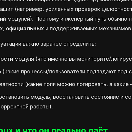
защит (например, усиленных проверок целостнос
ний модулей). Поэтому инженерный путь обычно н
х,
официальных
и поддерживаемых механизмов
луатации важно заранее определить:
ности модуля (что именно вы мониторите/логируе
а (какие процессы/пользователи подпадают под с
ватности (какие поля можно логировать, а какие 
 остановить модуль, восстановить состояние и с
корректной работы).
ux и что он реально даёт