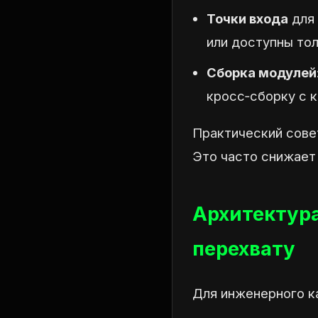
Точки входа
для 
или доступны то
Сборка модулей
кросс‑сборку с к
Практический совет
Это часто снижает
Архитектура
перехвату
Для инженерного к