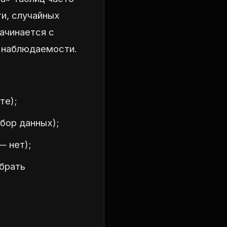
ти, случайных
ачинается с
 наблюдаемости.
те);
бор данных);
— нет);
обрать