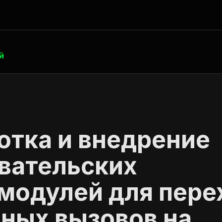
й
отка и внедрение
вательских
‑модулей для пере
ных вызовов на