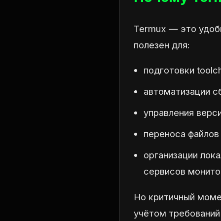
Termux — это удоб
полезен для:
подготовки toolc
автоматизации с
управления верси
переноса файлов 
организации лок
сервисов монитор
Но критичный мом
учётом требований 