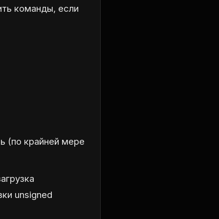
ить команды, если
ль (по крайней мере
загрузка
ки unsigned