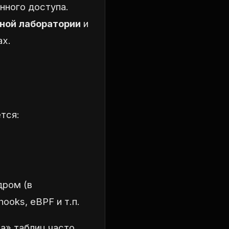
нного доступа.
нной лаборатории
и
ах.
тся:
дром (в
hooks, eBPF и т.п.
а» таблиц часто