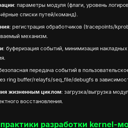
рации
: параметры модуля (флаги, уровень логиро
/чёрные списки путей/команд).
ния
: регистрация обработчиков (tracepoints/kpr
ваемый механизм.
ии
: буферизация событий, минимизация накладных
я.
 безопасная передача событий в пользовательско
з ring buffer/relayfs/seq_file/debugfs в зависимос
ния жизненным циклом
: загрузка/выгрузка модул
ектного восстановления.
практики разработки kernel‑м