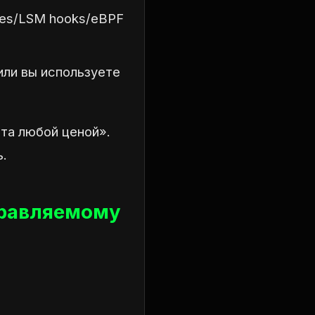
bes/LSM hooks/eBPF
(или вы используете
ата любой ценой».
.
правляемому