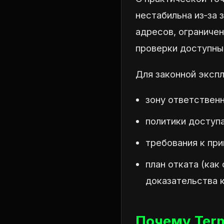
нестабильна из‑за 
адресов, ограниче
проверки доступны
Для законной эксп
зону ответствен
политики доступ
требования к при
план отката (как
доказательства 
Почему Term