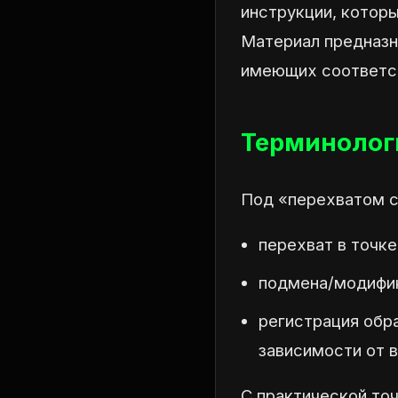
инструкции, котор
Материал предназн
имеющих соответс
Терминологи
Под «перехватом с
перехват в точк
подмена/модифик
регистрация обр
зависимости от ве
С практической то