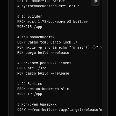
cat > Dockerfile <<'EOF'

# syntax=docker/dockerfile:1.6

# 1) Builder

FROM rust:1.78-bookworm AS builder

WORKDIR /app

# Кэш зависимостей

COPY Cargo.toml Cargo.lock ./

RUN mkdir -p src && echo "fn main() {}" > src/ma
RUN cargo build --release

# Собираем реальный проект

COPY src ./src

RUN cargo build --release

# 2) Runtime

FROM debian:bookworm-slim

WORKDIR /app

# Копируем бинарник

COPY --from=builder /app/target/release/ms-hello