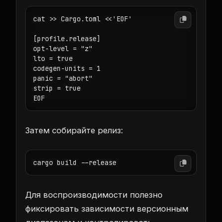
cat >> Cargo.toml <<'EOF'

[profile.release]

opt-level = "z"

lto = true

codegen-units = 1

panic = "abort"

strip = true

Затем собирайте релиз:
Для воспроизводимости полезно
фиксировать зависимости версионным