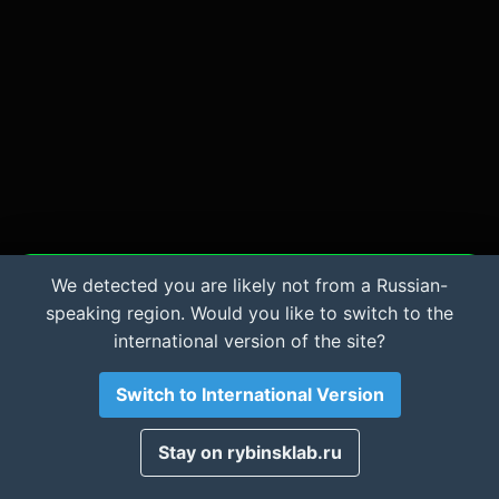
интеллекта. Проверен и доработан перед
публикацией.
Поделиться знанием
Telegram
ВКонтакте
We detected you are likely not from a Russian-
Важная информация и Cookie
speaking region. Would you like to switch to the
Мы используем файлы cookie для аналитики.
international version of the site?
Материалы сайта носят
исключительно
Одноклассники
Скопировать
ознакомительный характер
. Автор не несет
ответственности за возможный ущерб оборудованию
Switch to International Version
или ПО. Используя сайт, вы соглашаетесь с этими
условиями.
Сохранить PDF
Принято
Stay on rybinsklab.ru