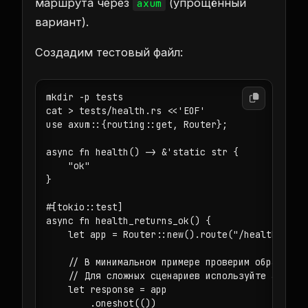
маршрута через
(упрощённый
axum
вариант).
Создадим тестовый файл:
mkdir -p tests

cat > tests/health.rs <<'EOF'

use axum::{routing::get, Router};

async fn health() -> &'static str {

    "ok"

}

#[tokio::test]

async fn health_returns_ok() {

    let app = Router::new().route("/health", get
    // В минимальном примере проверим обработчик
    // Для сложных сценариев используйте axum::S
    let response = app

        .oneshot(())
