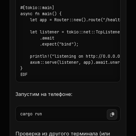
#[tokio::main]

async fn main() {

    let app = Router::new().route("/health", get
    let listener = tokio::net::TcpListener::bind
        .await

        .expect("bind");

    println!("listening on http://0.0.0.0:8080")
    axum::serve(listener, app).await.unwrap();

}

Запустим на телефоне:
Проверка из другого терминала (или