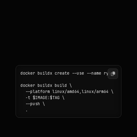
поддерживают multi-arch, можно
публиковать единый тег, внутри
которого будут варианты под разные
архитектуры.
Пример команд (на машине, где
доступен buildx):
docker buildx create --use --name rybxs

docker buildx build \

  --platform linux/amd64,linux/arm64 \

  -t $IMAGE:$TAG \

  --push \

Это избавляет от ручной