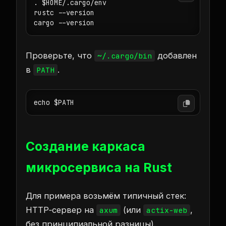
. $HOME/.cargo/env

rustc --version

Проверьте, что
добавлен
~/.cargo/bin
в
.
PATH
Создание каркаса
микросервиса на Rust
Для примера возьмём типичный стек:
HTTP‑сервер на
(или
,
axum
actix-web
без принципиальной разницы).