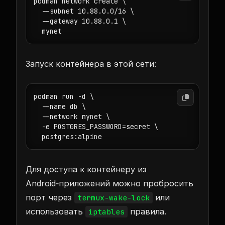
podman network create \

  --subnet 10.88.0.0/16 \

  --gateway 10.88.0.1 \

Запуск контейнера в этой сети:
podman run -d \

  --name db \

  --network mynet \

  -e POSTGRES_PASSWORD=secret \

Для доступа к контейнеру из
Android‑приложений можно пробросить
порт через
или
termux-wake-lock
использовать
правила.
iptables