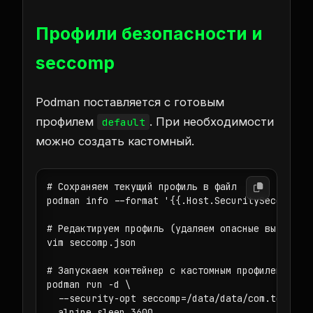
Профили безопасности и
seccomp
Podman поставляется с готовым
профилем
. При необходимости
default
можно создать кастомный.
# Сохраняем текущий профиль в файл

podman info --format '{{.Host.SecuritySeccompPro
# Редактируем профиль (удаляем опасные вызовы)

vim seccomp.json

# Запускаем контейнер с кастомным профилем

podman run -d \

  --security-opt seccomp=/data/data/com.termux/f