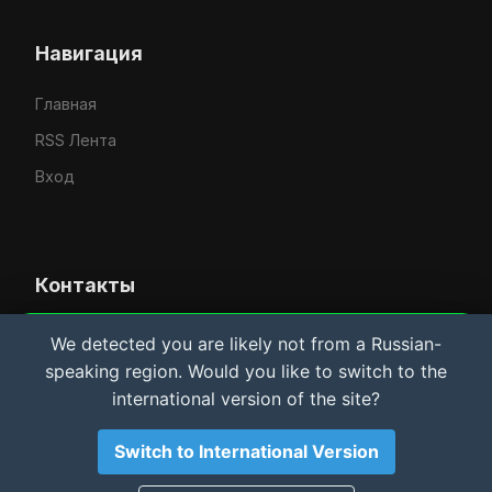
Навигация
Главная
RSS Лента
Вход
Контакты
Усачёв Денис Евгеньевич
We detected you are likely not from a Russian-
Важная информация и Cookie
speaking region. Would you like to switch to the
IT-услуги в Рыбинске
Мы используем файлы cookie для аналитики.
international version of the site?
Материалы сайта носят
исключительно
ознакомительный характер
. Автор не несет
rybinsklab.ru
ответственности за возможный ущерб оборудованию
Switch to International Version
или ПО. Используя сайт, вы соглашаетесь с этими
условиями.