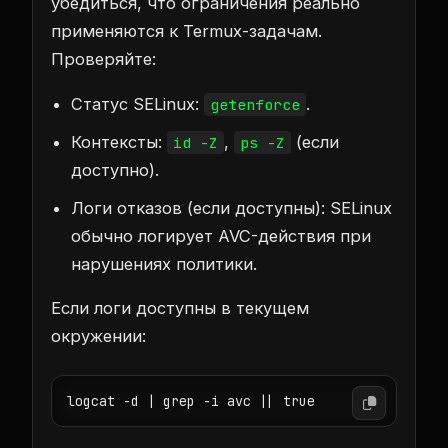
убедиться, что ограничения реально
применяются к Termux-задачам.
Проверяйте:
Статус SELinux:
.
getenforce
Контексты:
,
(если
id -Z
ps -Z
доступно).
Логи отказов (если доступны): SELinux
обычно логирует AVC-действия при
нарушениях политики.
Если логи доступны в текущем
окружении:
logcat -d | grep -i avc || true