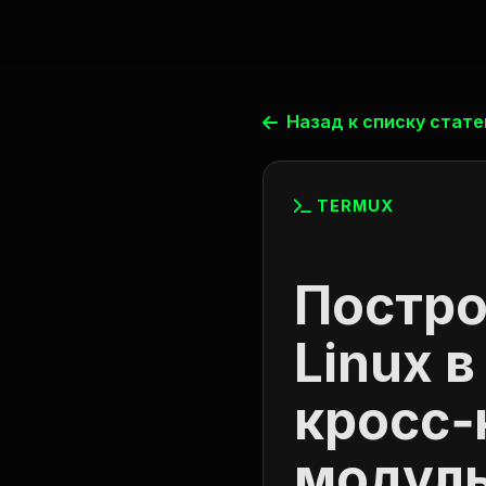
Termux
Lab
Назад к списку стате
TERMUX
Постро
Linux в
кросс‑
модуль