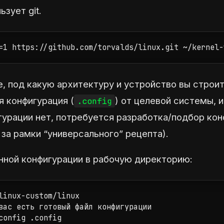
зует git.
=1 https://github.com/torvalds/linux.git ~/kernel-
 под какую архитектуру и устройство вы строите
 конфигурация (
) от целевой системы, 
.config
гурации нет, потребуется разработка/подбор ко
 за рамки “универсального” рецепта).
нной конфигурации в рабочую директорию:
linux-custom/linux

вас есть готовый файл конфигурации

config .config