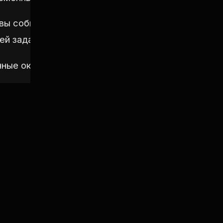
вы собираете для ARM64. Убедитесь, что архите
ей задаче.
ные окружения для сборки. Для ARM64:
m64
е префикс для toolchain. Для clang обычно дост
и
(если вы используете gcc toolcha
CROSS_COMPILE