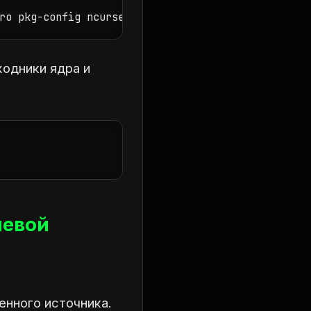
ro pkg-config ncurses-utils
одники ядра и
левой
енного источника.