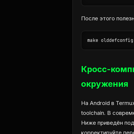
После этого полез
make olddefconfig
Кросс‑компи
окружения
На Android в Termu
toolchain. В совре
Ниже приведён под
корректируйте пер