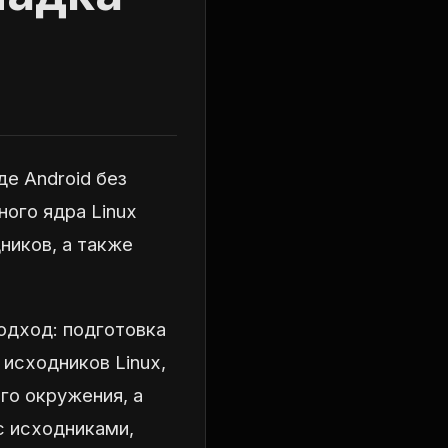
е Android без
ого ядра Linux
ников, а также
одход: подготовка
 исходников Linux,
го окружения, а
с исходниками,