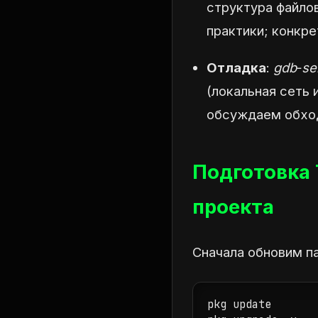
структура файло
практики; конкр
Отладка
:
gdb‑se
(локальная сеть 
обсуждаем обход
Подготовка 
проекта
Сначала обновим п
pkg update
