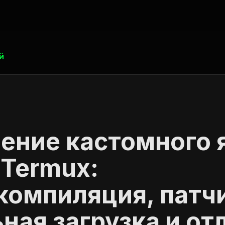
й
ение кастомного 
 Termux:
компиляция, патчи
ная загрузка и от