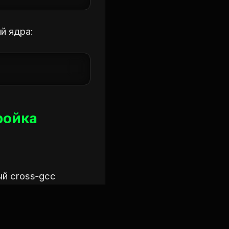
й ядра:
ройка
ый cross‑gcc
ользовать
.
clang
необходимости