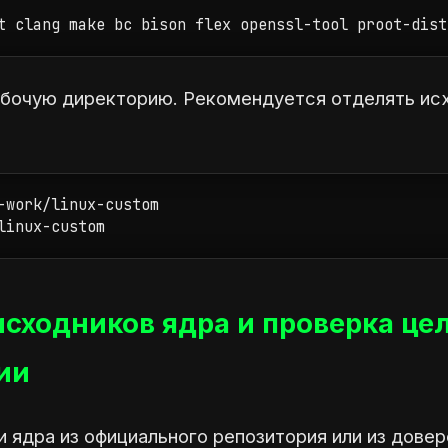
t clang make bc bison flex openssl-tool proot-dist
бочую директорию. Рекомендуется отделять исх
-work/linux-custom

linux-custom
сходников ядра и проверка це
ии
 ядра из официального репозитория или из довер