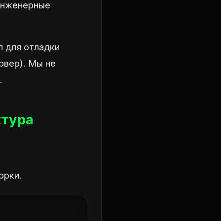
 инженерные
л для отладки
рвер). Мы не
.
ктура
орки.