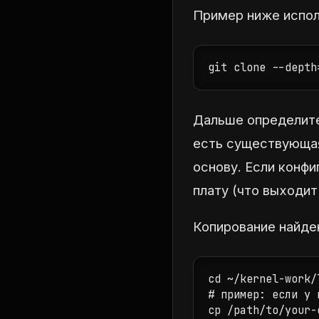
Пример ниже исполь
git clone --depth
Дальше определите,
есть существующая
основу. Если конфи
плату (что выходит
Копирование найде
cd ~/kernel-work/
# пример: если у 
cp /path/to/your-