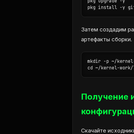
pkg upgrade -y

pkg install -y gi
Затем создадим ра
артефакты сборки.
mkdir -p ~/kernel
cd ~/kernel-work/
Получение и
конфигурац
Скачайте исходники