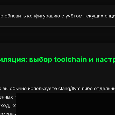
но обновить конфигурацию с учётом текущих опци
ляция: выбор toolchain и наст
x вы обычно используете clang/llvm либо отдельн
менных процессах сборки ядра часто удобно исп
ход, который обычно хорошо работает, но при 
еменные под вашу архитектуру.