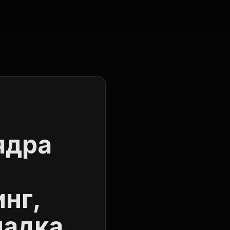
Блог
RSS
IT-услуги
ядра
нг,
ладка