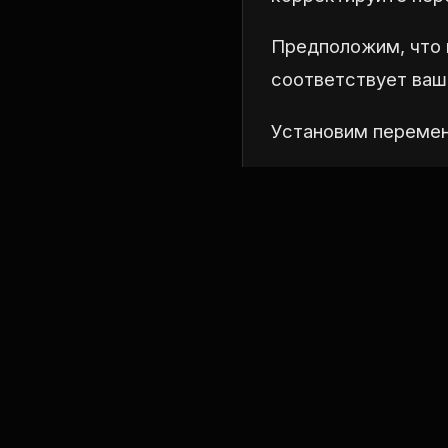
Предположим, что 
соответствует ваш
Установим перемен
export ARCH=arm64

export SUBARCH=ar
Опционально задайт
при необходимост
export CC=clang

export LD=ld.lld
