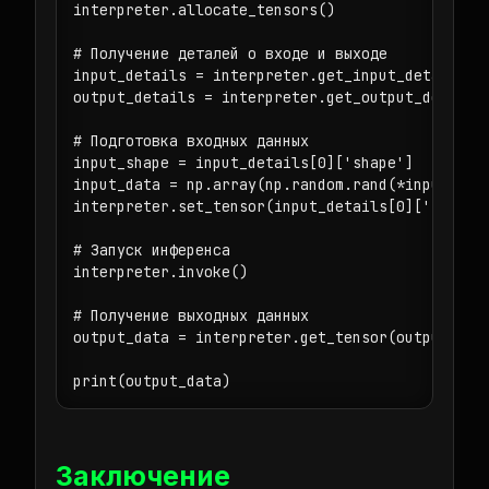
interpreter.allocate_tensors()

# Получение деталей о входе и выходе

input_details = interpreter.get_input_details()

output_details = interpreter.get_output_details(
# Подготовка входных данных

input_shape = input_details[0]['shape']

input_data = np.array(np.random.rand(*input_shap
interpreter.set_tensor(input_details[0]['index']
# Запуск инференса

interpreter.invoke()

# Получение выходных данных

output_data = interpreter.get_tensor(output_deta
print(output_data) 
Заключение