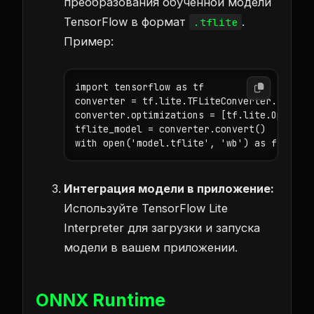
преобразования обученной модели
TensorFlow в формат
.
.tflite
Пример:
import tensorflow as tf

converter = tf.lite.TFLiteConverter.from_sa
converter.optimizations = [tf.lite.Optimize
tflite_model = converter.convert()

with open('model.tflite', 'wb') as f: f.wr
Интеграция модели в приложение:
Используйте TensorFlow Lite
Interpreter для загрузки и запуска
модели в вашем приложении.
ONNX Runtime