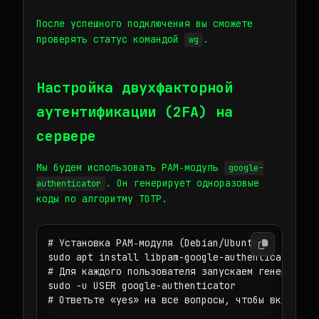
После успешного подключения вы сможете
проверять статус командой
.
wg
Настройка двухфакторной
аутентификации (2FA) на
сервере
Мы будем использовать PAM‑модуль
google-
. Он генерирует одноразовые
authenticator
коды по алгоритму TOTP.
# Установка PAM‑модуля (Debian/Ubuntu)

sudo apt install libpam-google-authenticator -y

# Для каждого пользователя запускаем генерацию т
sudo -u USER google-authenticator

# Ответьте «yes» на все вопросы, чтобы включить 