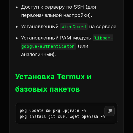
Доступ к серверу по SSH (для
первоначальной настройки).
Установленный
на сервере.
WireGuard
Установленный PAM‑модуль
libpam-
(или
google-authenticator
аналогичный).
Установка Termux и
базовых пакетов
pkg update && pkg upgrade -y

pkg install git curl wget openssh -y