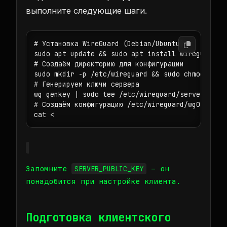
выполните следующие шаги.
# Установка WireGuard (Debian/Ubuntu)

sudo apt update && sudo apt install wireguard -y
# Создаём директорию для конфигурации

sudo mkdir -p /etc/wireguard && sudo chmod 700 /
# Генерируем ключи сервера

wg genkey | sudo tee /etc/wireguard/server_priva
# Создаём конфигурацию /etc/wireguard/wg0.conf

cat <
Запомните
– он
SERVER_PUBLIC_KEY
понадобится при настройке клиента.
Подготовка клиентского