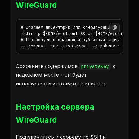
WireGuard
# Создаём директорию для конфигурации

mkdir -p $HOME/wgclient && cd $HOME/wgclient

# Генерируем приватный и публичный ключи

wg genkey | tee privatekey | wg pubkey > public
Сохраните содержимое
в
privatekey
надёжном месте – он будет
использоваться только на клиенте.
Настройка сервера
WireGuard
Подключитесь к серверу по SSH и