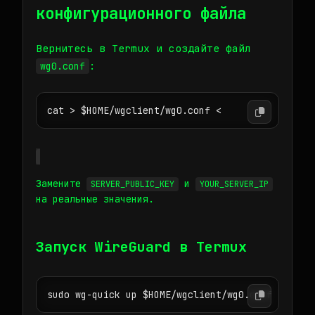
конфигурационного файла
Вернитесь в Termux и создайте файл
:
wg0.conf
cat > $HOME/wgclient/wg0.conf <
Замените
и
SERVER_PUBLIC_KEY
YOUR_SERVER_IP
на реальные значения.
Запуск WireGuard в Termux
sudo wg-quick up $HOME/wgclient/wg0.conf