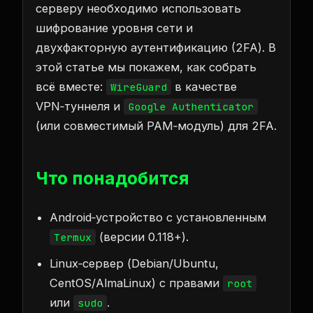
серверу необходимо использовать
шифрование уровня сети и
двухфакторную аутентификацию (2FA). В
этой статье мы покажем, как собрать
всё вместе:
в качестве
WireGuard
VPN‑туннеля и
Google Authenticator
(или совместимый PAM‑модуль) для 2FA.
Что понадобится
Android‑устройство с установленным
(версии 0.118+).
Termux
Linux‑сервер (Debian/Ubuntu,
CentOS/AlmaLinux) с правами
root
или
.
sudo