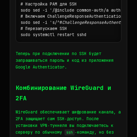
# Настройка PAM для SSH

sudo sed -i '/@include common-auth/a auth requir
# Включаем ChallengeResponseAuthentication в ssh
sudo sed -i 's/^#
ChallengeResponseAuthenticatio
# Перезапускаем SSH

sudo systemctl restart sshd
Теперь при подключении по SSH будет
запрашиваться пароль и код из приложения
Google Authenticator.
Комбинирование WireGuard и
2FA
WireGuard обеспечивает шифрование канала, а
2FA защищает сам SSH‑доступ. После
установки VPN‑туннеля вы подключаетесь к
серверу по обычному
‑команду, но без
ssh