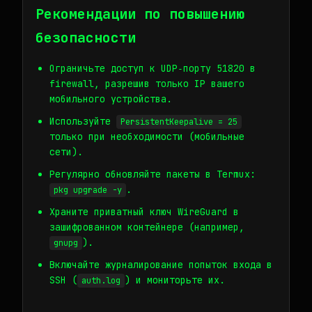
Рекомендации по повышению
безопасности
Ограничьте доступ к UDP‑порту 51820 в
firewall, разрешив только IP вашего
мобильного устройства.
Используйте
PersistentKeepalive = 25
только при необходимости (мобильные
сети).
Регулярно обновляйте пакеты в Termux:
.
pkg upgrade -y
Храните приватный ключ WireGuard в
зашифрованном контейнере (например,
).
gnupg
Включайте журналирование попыток входа в
SSH (
) и мониторьте их.
auth.log