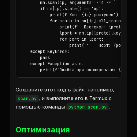
        nm.scan(ip, arguments='-T4 -F')

        if nm[ip].state() == 'up':

            print(f'Хост {ip} доступен')

            for proto in nm[ip].all_protocols():
                print(f'  Протокол: {proto}')

                lport = nm[ip][proto].keys()

                for port in lport:

                    print(f'    Порт: {port}, Со
    except KeyError:

        pass

    except Exception as e:

        print(f'Ошибка при сканировании {ip}: {
Сохраните этот код в файл, например,
, и выполните его в Termux с
scan.py
помощью команды
.
python scan.py
Оптимизация