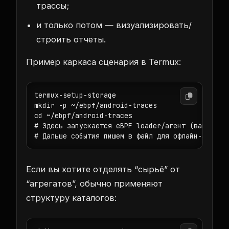
трассы;
и только потом — визуализировать/
строить отчеты.
Пример каркаса сценария в Termux:
termux-setup-storage

mkdir -p ~/ebpf/android-traces

cd ~/ebpf/android-traces

# Здесь запускается eBPF loader/агент (ваша реал
# Дальше события пишем в файл для офлайн-анализ
Если вы хотите отделять “сырьё” от
“агрегатов”, обычно применяют
структуру каталогов: