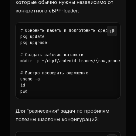
которые обычно нужны независимо от
конкретного eBPF-loader:
# Обновить пакеты и подготовить среду

pkg update

pkg upgrade

# Создать рабочие каталоги

mkdir -p ~/ebpf/android-traces/{raw,processed,co
# Быстро проверить окружение

uname -a

id

pwd
Для “разнесения” задач по профилям
полезны шаблоны конфигураций: