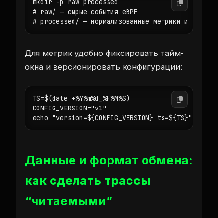
mkdir -p raw processed

# raw/ — сырые события eBPF

# processed/ — нормализованные метрики и трассы
Для метрик удобно фиксировать тайм-
окна и версионировать конфигурации:
TS=$(date +%Y%m%d_%H%M%S)

CONFIG_VERSION="v1"

echo "version=${CONFIG_VERSION} ts=${TS}" > pro
Данные и формат обмена:
как сделать трассы
“читаемыми”